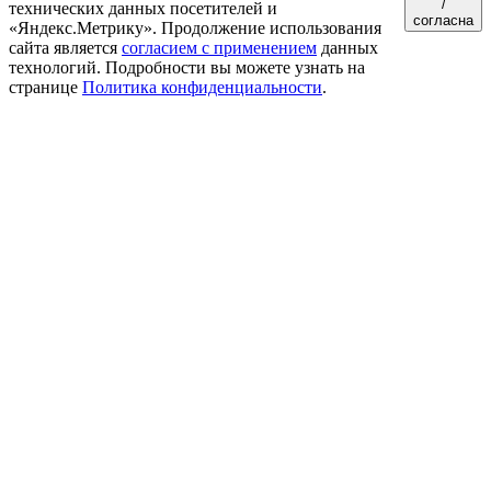
/
технических данных посетителей и
согласна
«Яндекс.Метрику». Продолжение использования
сайта является
согласием с применением
данных
технологий. Подробности вы можете узнать на
странице
Политика конфиденциальности
.