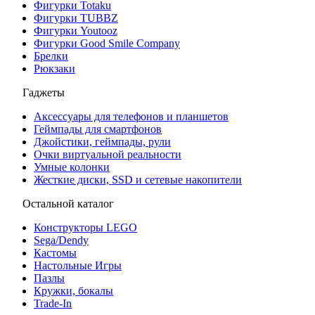
Фигурки Totaku
Фигурки TUBBZ
Фигурки Youtooz
Фигурки Good Smile Company
Брелки
Рюкзаки
Гаджеты
Аксессуары для телефонов и планшетов
Геймпады для смартфонов
Джойстики, геймпады, рули
Очки виртуальной реальности
Умные колонки
Жесткие диски, SSD и сетевые накопители
Остальной каталог
Конструкторы LEGO
Sega/Dendy
Кастомы
Настольные Игры
Пазлы
Кружки, бокалы
Trade-In