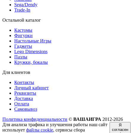
Sega/Dendy
Trade-In
Остальной каталог
Кастомы
Фигурки
Настольные Игры
Гаджеты
Lego Dimensions
Пазлы
Кружки, бокалы
Для клиентов
Контакты
Личный кабинет
Реквизиты
Доставка
Оплата
Самовывоз
Политика конфиденциальности
©
ВАШАИГРА
2012-2026
Для анализа трафика и улучшения работы наш сайт
Я
использует
файлы cookie
, сервисы сбора
согласен