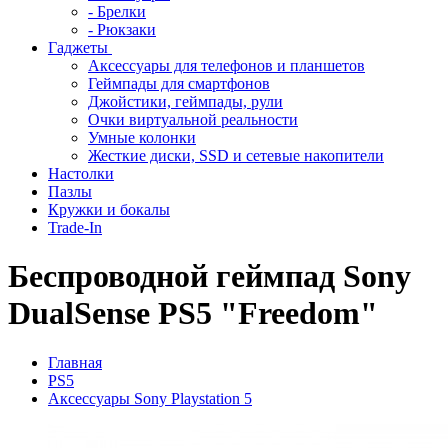
- Брелки
- Рюкзаки
Гаджеты
Аксессуары для телефонов и планшетов
Геймпады для смартфонов
Джойстики, геймпады, рули
Очки виртуальной реальности
Умные колонки
Жесткие диски, SSD и сетевые накопители
Настолки
Пазлы
Кружки и бокалы
Trade-In
Беспроводной геймпад Sony
DualSense PS5 "Freedom"
Главная
PS5
Аксессуары Sony Playstation 5