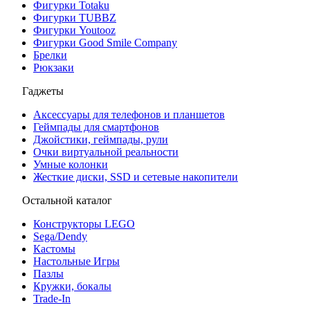
Фигурки Totaku
Фигурки TUBBZ
Фигурки Youtooz
Фигурки Good Smile Company
Брелки
Рюкзаки
Гаджеты
Аксессуары для телефонов и планшетов
Геймпады для смартфонов
Джойстики, геймпады, рули
Очки виртуальной реальности
Умные колонки
Жесткие диски, SSD и сетевые накопители
Остальной каталог
Конструкторы LEGO
Sega/Dendy
Кастомы
Настольные Игры
Пазлы
Кружки, бокалы
Trade-In