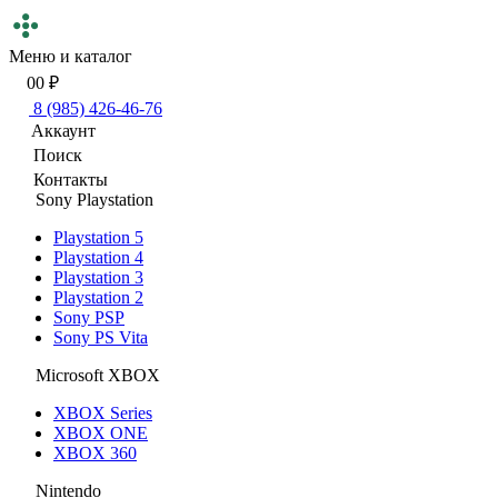
Меню и каталог
0
0 ₽
8 (985) 426-46-76
Аккаунт
Поиск
Контакты
Sony Playstation
Playstation 5
Playstation 4
Playstation 3
Playstation 2
Sony PSP
Sony PS Vita
Microsoft XBOX
XBOX Series
XBOX ONE
XBOX 360
Nintendo