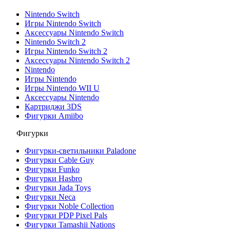
Nintendo Switch
Игры Nintendo Switch
Аксессуары Nintendo Switch
Nintendo Switch 2
Игры Nintendo Switch 2
Аксессуары Nintendo Switch 2
Nintendo
Игры Nintendo
Игры Nintendo WII U
Аксессуары Nintendo
Картриджи 3DS
Фигурки Amiibo
Фигурки
Фигурки-светильники Paladone
Фигурки Cable Guy
Фигурки Funko
Фигурки Hasbro
Фигурки Jada Toys
Фигурки Neca
Фигурки Noble Collection
Фигурки PDP Pixel Pals
Фигурки Tamashii Nations