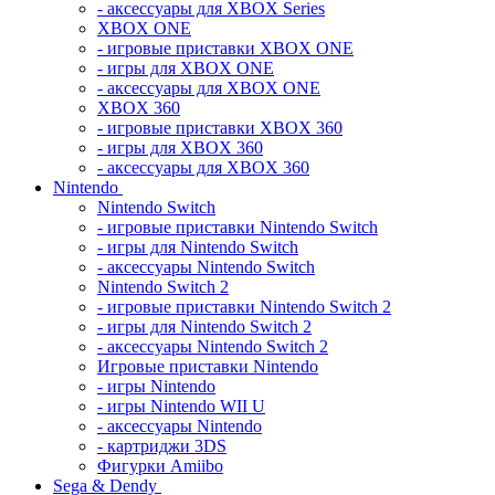
- аксессуары для XBOX Series
XBOX ONE
- игровые приставки XBOX ONE
- игры для XBOX ONE
- аксессуары для XBOX ONE
XBOX 360
- игровые приставки XBOX 360
- игры для XBOX 360
- аксессуары для XBOX 360
Nintendo
Nintendo Switch
- игровые приставки Nintendo Switch
- игры для Nintendo Switch
- аксессуары Nintendo Switch
Nintendo Switch 2
- игровые приставки Nintendo Switch 2
- игры для Nintendo Switch 2
- аксессуары Nintendo Switch 2
Игровые приставки Nintendo
- игры Nintendo
- игры Nintendo WII U
- аксессуары Nintendo
- картриджи 3DS
Фигурки Amiibo
Sega & Dendy