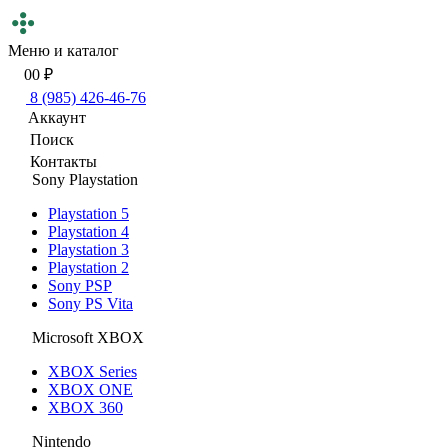
Меню и каталог
0
0 ₽
8 (985) 426-46-76
Аккаунт
Поиск
Контакты
Sony Playstation
Playstation 5
Playstation 4
Playstation 3
Playstation 2
Sony PSP
Sony PS Vita
Microsoft XBOX
XBOX Series
XBOX ONE
XBOX 360
Nintendo