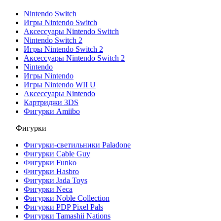
Nintendo Switch
Игры Nintendo Switch
Аксессуары Nintendo Switch
Nintendo Switch 2
Игры Nintendo Switch 2
Аксессуары Nintendo Switch 2
Nintendo
Игры Nintendo
Игры Nintendo WII U
Аксессуары Nintendo
Картриджи 3DS
Фигурки Amiibo
Фигурки
Фигурки-светильники Paladone
Фигурки Cable Guy
Фигурки Funko
Фигурки Hasbro
Фигурки Jada Toys
Фигурки Neca
Фигурки Noble Collection
Фигурки PDP Pixel Pals
Фигурки Tamashii Nations