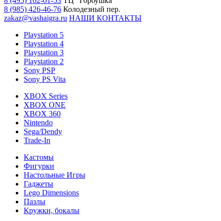
8 (495) 162-01-53
ТЦ “Горбушка”
8 (985) 426-46-76
Колодезный пер.
zakaz@vashaigra.ru
НАШИ КОНТАКТЫ
Playstation 5
Playstation 4
Playstation 3
Playstation 2
Sony PSP
Sony PS Vita
XBOX Series
XBOX ONE
XBOX 360
Nintendo
Sega/Dendy
Trade-In
Кастомы
Фигурки
Настольные Игры
Гаджеты
Lego Dimensions
Пазлы
Кружки, бокалы