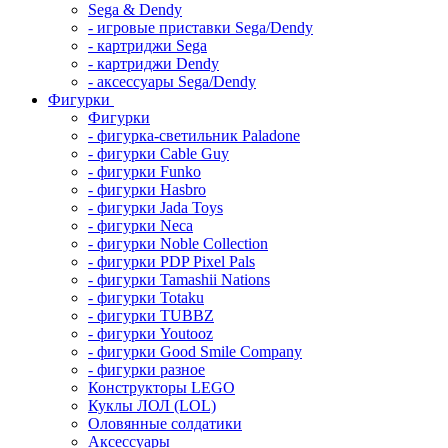
Sega & Dendy
- игровые приставки Sega/Dendy
- картриджи Sega
- картриджи Dendy
- аксессуары Sega/Dendy
Фигурки
Фигурки
- фигурка-светильник Paladone
- фигурки Cable Guy
- фигурки Funko
- фигурки Hasbro
- фигурки Jada Toys
- фигурки Neca
- фигурки Noble Collection
- фигурки PDP Pixel Pals
- фигурки Tamashii Nations
- фигурки Totaku
- фигурки TUBBZ
- фигурки Youtooz
- фигурки Good Smile Company
- фигурки разное
Конструкторы LEGO
Куклы ЛОЛ (LOL)
Оловянные солдатики
Аксессуары