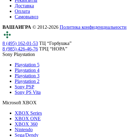
Реквизиты
Доставка
Оплата
Самовывоз
ВАШАИГРА
© 2012-2026
Политика конфиденциальности
8 (495) 162-01-53
ТЦ “Горбушка”
8 (985) 426-46-76
ТРЦ “НОРА”
Sony Playstation
Playstation 5
Playstation 4
Playstation 3
Playstation 2
Sony PSP
Sony PS Vita
Microsoft XBOX
XBOX Series
XBOX ONE
XBOX 360
Nintendo
Sega/Dendy