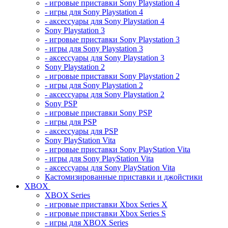
- игровые приставки Sony Playstation 4
- игры для Sony Playstation 4
- аксессуары для Sony Playstation 4
Sony Playstation 3
- игровые приставки Sony Playstation 3
- игры для Sony Playstation 3
- аксессуары для Sony Playstation 3
Sony Playstation 2
- игровые приставки Sony Playstation 2
- игры для Sony Playstation 2
- аксессуары для Sony Playstation 2
Sony PSP
- игровые приставки Sony PSP
- игры для PSP
- аксессуары для PSP
Sony PlayStation Vita
- игровые приставки Sony PlayStation Vita
- игры для Sony PlayStation Vita
- аксессуары для Sony PlayStation Vita
Кастомизированные приставки и джойстики
XBOX
XBOX Series
- игровые приставки Xbox Series X
- игровые приставки Xbox Series S
- игры для XBOX Series