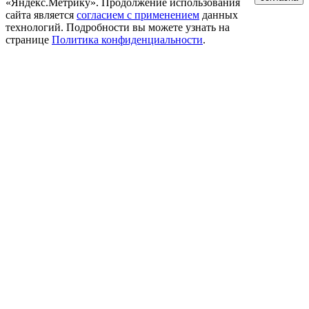
«Яндекс.Метрику». Продолжение использования
сайта является
согласием с применением
данных
технологий. Подробности вы можете узнать на
странице
Политика конфиденциальности
.