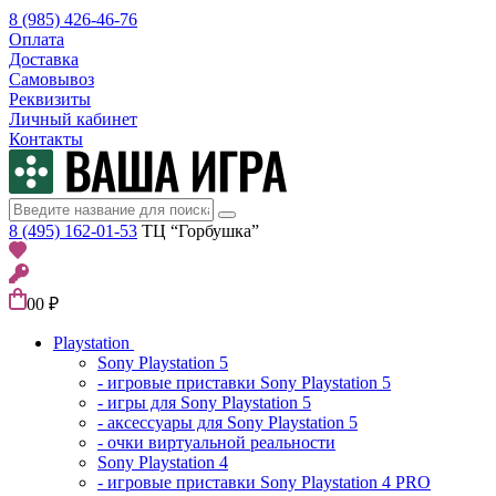
8 (985) 426-46-76
Оплата
Доставка
Самовывоз
Реквизиты
Личный кабинет
Контакты
8 (495) 162-01-53
ТЦ “Горбушка”
0
0 ₽
Playstation
Sony Playstation 5
- игровые приставки Sony Playstation 5
- игры для Sony Playstation 5
- аксессуары для Sony Playstation 5
- очки виртуальной реальности
Sony Playstation 4
- игровые приставки Sony Playstation 4 PRO