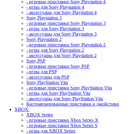
- игровые приставки Sony Playstation 4
- игры для Sony Playstation 4
- аксессуары для Sony Playstation 4
Sony Playstation 3
- игровые приставки Sony Playstation 3
- игры для Sony Playstation 3
- аксессуары для Sony Playstation 3
Sony Playstation 2
- игровые приставки Sony Playstation 2
- игры для Sony Playstation 2
- аксессуары для Sony Playstation 2
Sony PSP
- игровые приставки Sony PSP
- игры для PSP
- аксессуары для PSP
Sony PlayStation Vita
- игровые приставки Sony PlayStation Vita
- игры для Sony PlayStation Vita
- аксессуары для Sony PlayStation Vita
Кастомизированные приставки и джойстики
XBOX
XBOX Series
- игровые приставки Xbox Series X
- игровые приставки Xbox Series S
- игры для XBOX Series