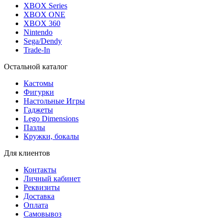
XBOX Series
XBOX ONE
XBOX 360
Nintendo
Sega/Dendy
Trade-In
Остальной каталог
Кастомы
Фигурки
Настольные Игры
Гаджеты
Lego Dimensions
Пазлы
Кружки, бокалы
Для клиентов
Контакты
Личный кабинет
Реквизиты
Доставка
Оплата
Самовывоз