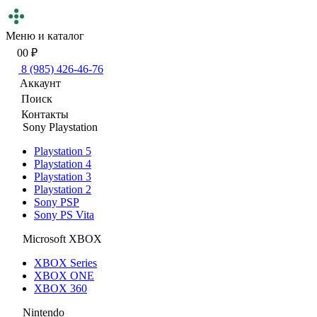
Меню и каталог
0
0 ₽
8 (985) 426-46-76
Аккаунт
Поиск
Контакты
Sony Playstation
Playstation 5
Playstation 4
Playstation 3
Playstation 2
Sony PSP
Sony PS Vita
Microsoft XBOX
XBOX Series
XBOX ONE
XBOX 360
Nintendo