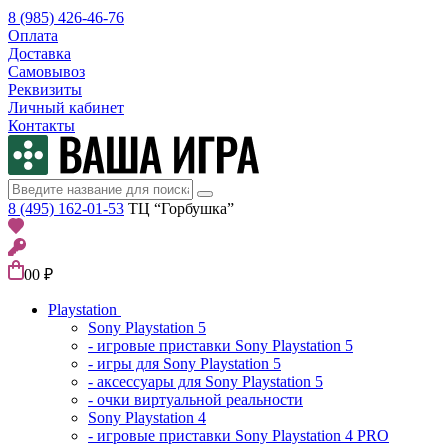
8 (985) 426-46-76
Оплата
Доставка
Самовывоз
Реквизиты
Личный кабинет
Контакты
8 (495) 162-01-53
ТЦ “Горбушка”
0
0 ₽
Playstation
Sony Playstation 5
- игровые приставки Sony Playstation 5
- игры для Sony Playstation 5
- аксессуары для Sony Playstation 5
- очки виртуальной реальности
Sony Playstation 4
- игровые приставки Sony Playstation 4 PRO