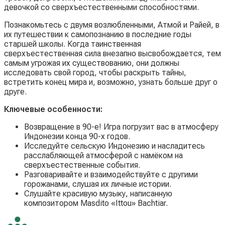
девочкой со сверхъестественными способностями.
Познакомьтесь с двумя возлюбленными, Атмой и Райей, в
их путешествии к самопознанию в последние годы
старшей школы. Когда таинственная
сверхъестественная сила внезапно высвобождается, тем
самым угрожая их существованию, они должны
исследовать свой город, чтобы раскрыть тайны,
встретить конец мира и, возможно, узнать больше друг о
друге.
Ключевые особенности:
Возвращение в 90-е! Игра погрузит вас в атмосферу
Индонезии конца 90-х годов.
Исследуйте сельскую Индонезию и насладитесь
расслабляющей атмосферой с намёком на
сверхъестественные события.
Разговаривайте и взаимодействуйте с другими
горожанами, слушая их личные истории.
Слушайте красивую музыку, написанную
композитором Masdito «Ittou» Bachtiar.