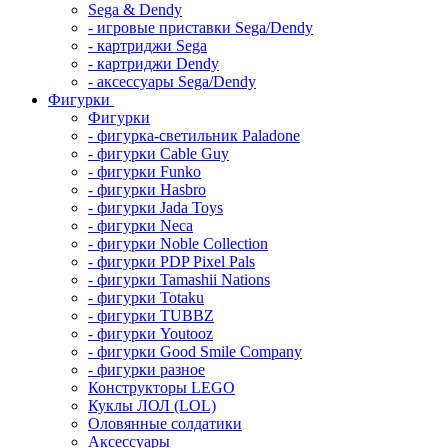
Sega & Dendy
- игровые приставки Sega/Dendy
- картриджи Sega
- картриджи Dendy
- аксессуары Sega/Dendy
Фигурки
Фигурки
- фигурка-светильник Paladone
- фигурки Cable Guy
- фигурки Funko
- фигурки Hasbro
- фигурки Jada Toys
- фигурки Neca
- фигурки Noble Collection
- фигурки PDP Pixel Pals
- фигурки Tamashii Nations
- фигурки Totaku
- фигурки TUBBZ
- фигурки Youtooz
- фигурки Good Smile Company
- фигурки разное
Конструкторы LEGO
Куклы ЛОЛ (LOL)
Оловянные солдатики
Аксессуары