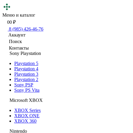
Меню и каталог
0
0 ₽
8 (985) 426-46-76
Аккаунт
Поиск
Контакты
Sony Playstation
Playstation 5
Playstation 4
Playstation 3
Playstation 2
Sony PSP
Sony PS Vita
Microsoft XBOX
XBOX Series
XBOX ONE
XBOX 360
Nintendo