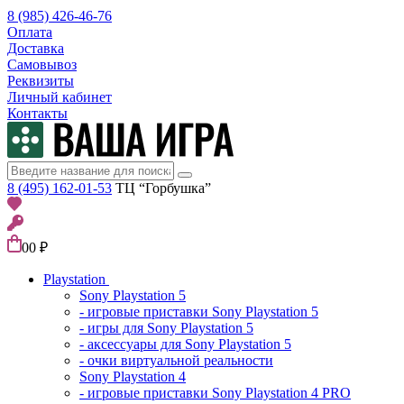
8 (985) 426-46-76
Оплата
Доставка
Самовывоз
Реквизиты
Личный кабинет
Контакты
8 (495) 162-01-53
ТЦ “Горбушка”
0
0 ₽
Playstation
Sony Playstation 5
- игровые приставки Sony Playstation 5
- игры для Sony Playstation 5
- аксессуары для Sony Playstation 5
- очки виртуальной реальности
Sony Playstation 4
- игровые приставки Sony Playstation 4 PRO