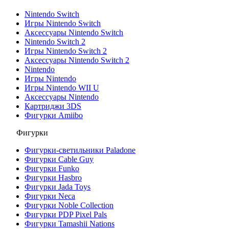
Nintendo Switch
Игры Nintendo Switch
Аксессуары Nintendo Switch
Nintendo Switch 2
Игры Nintendo Switch 2
Аксессуары Nintendo Switch 2
Nintendo
Игры Nintendo
Игры Nintendo WII U
Аксессуары Nintendo
Картриджи 3DS
Фигурки Amiibo
Фигурки
Фигурки-светильники Paladone
Фигурки Cable Guy
Фигурки Funko
Фигурки Hasbro
Фигурки Jada Toys
Фигурки Neca
Фигурки Noble Collection
Фигурки PDP Pixel Pals
Фигурки Tamashii Nations