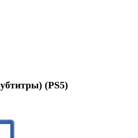
 субтитры) (PS5)