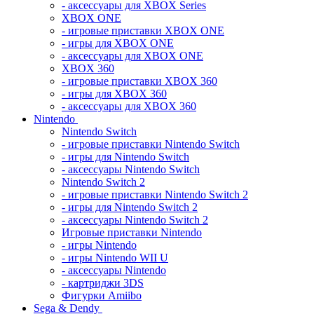
- аксессуары для XBOX Series
XBOX ONE
- игровые приставки XBOX ONE
- игры для XBOX ONE
- аксессуары для XBOX ONE
XBOX 360
- игровые приставки XBOX 360
- игры для XBOX 360
- аксессуары для XBOX 360
Nintendo
Nintendo Switch
- игровые приставки Nintendo Switch
- игры для Nintendo Switch
- аксессуары Nintendo Switch
Nintendo Switch 2
- игровые приставки Nintendo Switch 2
- игры для Nintendo Switch 2
- аксессуары Nintendo Switch 2
Игровые приставки Nintendo
- игры Nintendo
- игры Nintendo WII U
- аксессуары Nintendo
- картриджи 3DS
Фигурки Amiibo
Sega & Dendy