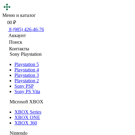
Меню и каталог
0
0 ₽
8 (985) 426-46-76
Аккаунт
Поиск
Контакты
Sony Playstation
Playstation 5
Playstation 4
Playstation 3
Playstation 2
Sony PSP
Sony PS Vita
Microsoft XBOX
XBOX Series
XBOX ONE
XBOX 360
Nintendo