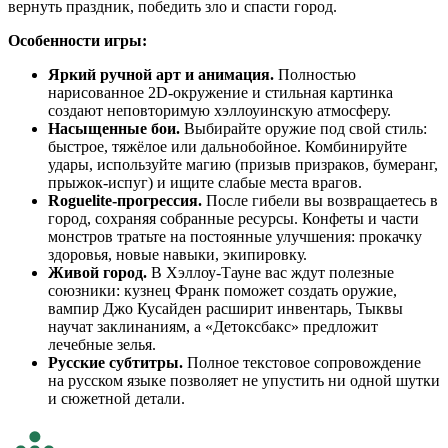
вернуть праздник, победить зло и спасти город.
Особенности игры:
Яркий ручной арт и анимация.
Полностью
нарисованное 2D-окружение и стильная картинка
создают неповторимую хэллоуинскую атмосферу.
Насыщенные бои.
Выбирайте оружие под свой стиль:
быстрое, тяжёлое или дальнобойное. Комбинируйте
удары, используйте магию (призыв призраков, бумеранг,
прыжок-испуг) и ищите слабые места врагов.
Roguelite-прогрессия.
После гибели вы возвращаетесь в
город, сохраняя собранные ресурсы. Конфеты и части
монстров тратьте на постоянные улучшения: прокачку
здоровья, новые навыки, экипировку.
Живой город.
В Хэллоу-Тауне вас ждут полезные
союзники: кузнец Франк поможет создать оружие,
вампир Джо Кусайден расширит инвентарь, Тыквы
научат заклинаниям, а «Детоксбакс» предложит
лечебные зелья.
Русские субтитры.
Полное текстовое сопровождение
на русском языке позволяет не упустить ни одной шутки
и сюжетной детали.