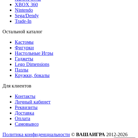
XBOX 360
Nintendo
Sega/Dendy
Trade-In
Остальной каталог
Кастомы
Фигурки
Настольные Игры
Гаджеты
Lego Dimensions
Пазлы
Кружки, бокалы
Для клиентов
Контакты
Личный кабинет
Реквизиты
Доставка
Оплата
Самовывоз
Политика конфиденциальности
©
ВАШАИГРА
2012-2026