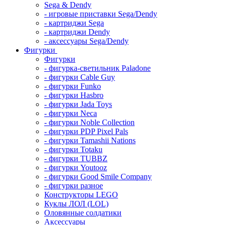
Sega & Dendy
- игровые приставки Sega/Dendy
- картриджи Sega
- картриджи Dendy
- аксессуары Sega/Dendy
Фигурки
Фигурки
- фигурка-светильник Paladone
- фигурки Cable Guy
- фигурки Funko
- фигурки Hasbro
- фигурки Jada Toys
- фигурки Neca
- фигурки Noble Collection
- фигурки PDP Pixel Pals
- фигурки Tamashii Nations
- фигурки Totaku
- фигурки TUBBZ
- фигурки Youtooz
- фигурки Good Smile Company
- фигурки разное
Конструкторы LEGO
Куклы ЛОЛ (LOL)
Оловянные солдатики
Аксессуары