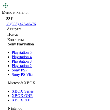
Меню и каталог
0
0 ₽
8 (985) 426-46-76
Аккаунт
Поиск
Контакты
Sony Playstation
Playstation 5
Playstation 4
Playstation 3
Playstation 2
Sony PSP
Sony PS Vita
Microsoft XBOX
XBOX Series
XBOX ONE
XBOX 360
Nintendo