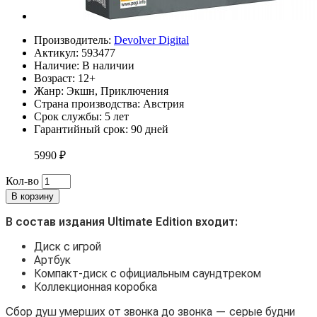
Производитель:
Devolver Digital
Актикул: 593477
Наличие:
В наличии
Возраст: 12+
Жанр: Экшн, Приключения
Страна производства: Австрия
Срок службы: 5 лет
Гарантийный срок: 90 дней
5990 ₽
Кол-во
В корзину
В состав издания Ultimate Edition входит:
Диск с игрой
Артбук
Компакт-диск с официальным саундтреком
Коллекционная коробка
Сбор душ умерших от звонка до звонка — серые будни