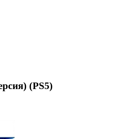
ерсия) (PS5)