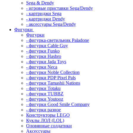
Sega & Dendy
- игровые приставки Sega/Dendy
- картриджи Sega
- картриджи Dendy
- аксессуары Sega/Dendy
Фигурки
Фигурки
- фигурка-светильник Paladone
- фигурки Cable Guy
- фигурки Funko
- фигурки Hasbro
- фигурки Jada Toys
- фигурки Neca
- фигурки Noble Collection
- фигурки PDP Pixel Pals
- фигурки Tamashii Nations
- фигурки Totaku
- фигурки TUBBZ
- фигурки Youtooz
- фигурки Good Smile Company
- фигурки разное
Конструкторы LEGO
Куклы ЛОЛ (LOL)
Оловянные солдатики
Аксессуары