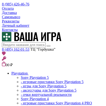
8 (985) 426-46-76
Оплата
Доставка
Самовывоз
Реквизиты
Личный кабинет
Контакты
8 (495) 162-01-53
ТЦ “Горбушка”
0
0 ₽
Playstation
Sony Playstation 5
- игровые приставки Sony Playstation 5
- игры для Sony Playstation 5
- аксессуары для Sony Playstation 5
- очки виртуальной реальности
Sony Playstation 4
- игровые приставки Sony Playstation 4 PRO