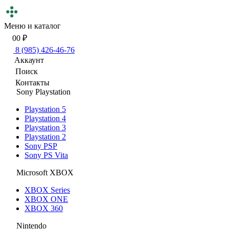
Меню и каталог
0
0 ₽
8 (985) 426-46-76
Аккаунт
Поиск
Контакты
Sony Playstation
Playstation 5
Playstation 4
Playstation 3
Playstation 2
Sony PSP
Sony PS Vita
Microsoft XBOX
XBOX Series
XBOX ONE
XBOX 360
Nintendo