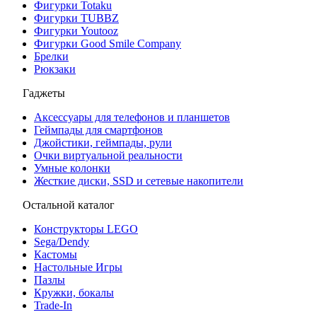
Фигурки Totaku
Фигурки TUBBZ
Фигурки Youtooz
Фигурки Good Smile Company
Брелки
Рюкзаки
Гаджеты
Аксессуары для телефонов и планшетов
Геймпады для смартфонов
Джойстики, геймпады, рули
Очки виртуальной реальности
Умные колонки
Жесткие диски, SSD и сетевые накопители
Остальной каталог
Конструкторы LEGO
Sega/Dendy
Кастомы
Настольные Игры
Пазлы
Кружки, бокалы
Trade-In