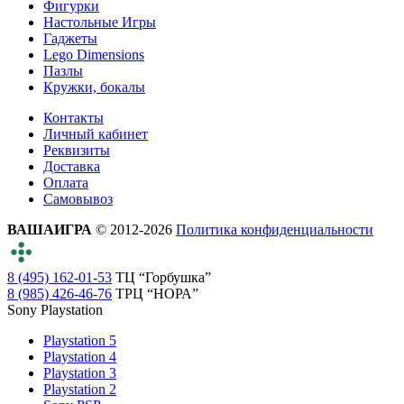
Фигурки
Настольные Игры
Гаджеты
Lego Dimensions
Пазлы
Кружки, бокалы
Контакты
Личный кабинет
Реквизиты
Доставка
Оплата
Самовывоз
ВАШАИГРА
© 2012-2026
Политика конфиденциальности
8 (495) 162-01-53
ТЦ “Горбушка”
8 (985) 426-46-76
ТРЦ “НОРА”
Sony Playstation
Playstation 5
Playstation 4
Playstation 3
Playstation 2