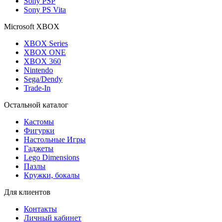
Sony PSP
Sony PS Vita
Microsoft XBOX
XBOX Series
XBOX ONE
XBOX 360
Nintendo
Sega/Dendy
Trade-In
Остальной каталог
Кастомы
Фигурки
Настольные Игры
Гаджеты
Lego Dimensions
Пазлы
Кружки, бокалы
Для клиентов
Контакты
Личный кабинет