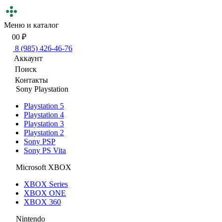
Меню и каталог
0
0 ₽
8 (985) 426-46-76
Аккаунт
Поиск
Контакты
Sony Playstation
Playstation 5
Playstation 4
Playstation 3
Playstation 2
Sony PSP
Sony PS Vita
Microsoft XBOX
XBOX Series
XBOX ONE
XBOX 360
Nintendo