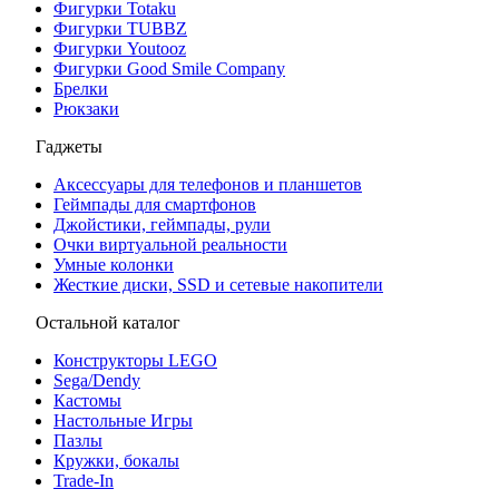
Фигурки Totaku
Фигурки TUBBZ
Фигурки Youtooz
Фигурки Good Smile Company
Брелки
Рюкзаки
Гаджеты
Аксессуары для телефонов и планшетов
Геймпады для смартфонов
Джойстики, геймпады, рули
Очки виртуальной реальности
Умные колонки
Жесткие диски, SSD и сетевые накопители
Остальной каталог
Конструкторы LEGO
Sega/Dendy
Кастомы
Настольные Игры
Пазлы
Кружки, бокалы
Trade-In