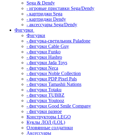
Sega & Dendy
- игровые приставки Sega/Dendy
- картриджи Sega
- картриджи Dendy
- аксессуары Sega/Dendy
Фигурки
Фигурки
- фигурка-светильник Paladone
- фигурки Cable Guy
- фигурки Funko
- фигурки Hasbro
- фигурки Jada Toys
- фигурки Neca
- фигурки Noble Collection
- фигурки PDP Pixel Pals
- фигурки Tamashii Nations
- фигурки Totaku
- фигурки TUBBZ
- фигурки Youtooz
- фигурки Good Smile Company
- фигурки разное
Конструкторы LEGO
Куклы ЛОЛ (LOL)
Оловянные солдатики
Аксессуары