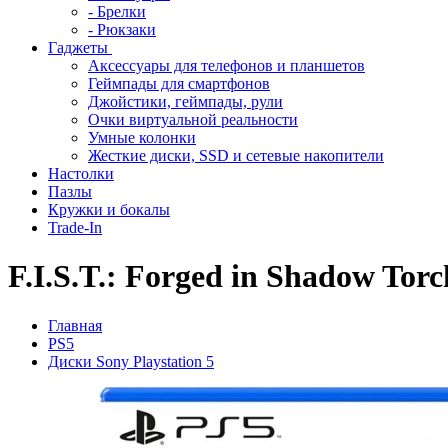
- Брелки
- Рюкзаки
Гаджеты
Аксессуары для телефонов и планшетов
Геймпады для смартфонов
Джойстики, геймпады, рули
Очки виртуальной реальности
Умные колонки
Жесткие диски, SSD и сетевые накопители
Настолки
Пазлы
Кружки и бокалы
Trade-In
F.I.S.T.: Forged in Shadow Tor
Главная
PS5
Диски Sony Playstation 5