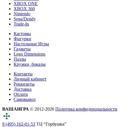
XBOX ONE
XBOX 360
Nintendo
Sega/Dendy
Trade-In
Кастомы
Фигурки
Настольные Игры
Гаджеты
Lego Dimensions
Пазлы
Кружки, бокалы
Контакты
Личный кабинет
Реквизиты
Доставка
Оплата
Самовывоз
ВАШАИГРА
© 2012-2026
Политика конфиденциальности
8 (495) 162-01-53
ТЦ “Горбушка”