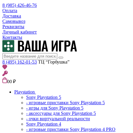
8 (985) 426-46-76
Оплата
Доставка
Самовывоз
Реквизиты
Личный кабинет
Контакты
8 (495) 162-01-53
ТЦ “Горбушка”
0
0 ₽
Playstation
Sony Playstation 5
- игровые приставки Sony Playstation 5
- игры для Sony Playstation 5
- аксессуары для Sony Playstation 5
- очки виртуальной реальности
Sony Playstation 4
- игровые приставки Sony Playstation 4 PRO