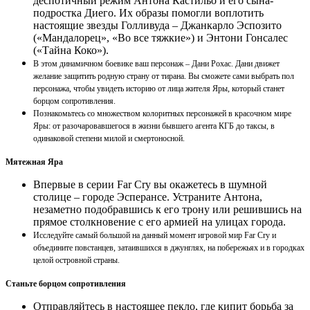
деспотичный режим Антона Кастильо и его сына-
подростка Диего. Их образы помогли воплотить
настоящие звезды Голливуда – Джанкарло Эспозито
(«Мандалорец», «Во все тяжкие») и Энтони Гонсалес
(«Тайна Коко»).
В этом динамичном боевике ваш персонаж – Дани Рохас. Дани движет
желание защитить родную страну от тирана. Вы сможете сами выбрать пол
персонажа, чтобы увидеть историю от лица жителя Яры, который станет
борцом сопротивления.
Познакомьтесь со множеством колоритных персонажей в красочном мире
Яры: от разочаровавшегося в жизни бывшего агента КГБ до таксы, в
одинаковой степени милой и смертоносной.
Мятежная Яра
Впервые в серии Far Cry вы окажетесь в шумной
столице – городе Эсперансе. Устраните Антона,
незаметно подобравшись к его трону или решившись на
прямое столкновение с его армией на улицах города.
Исследуйте самый большой на данный момент игровой мир Far Cry и
объедините повстанцев, затаившихся в джунглях, на побережьях и в городках
целой островной страны.
Станьте борцом сопротивления
Отправляйтесь в настоящее пекло, где кипит борьба за