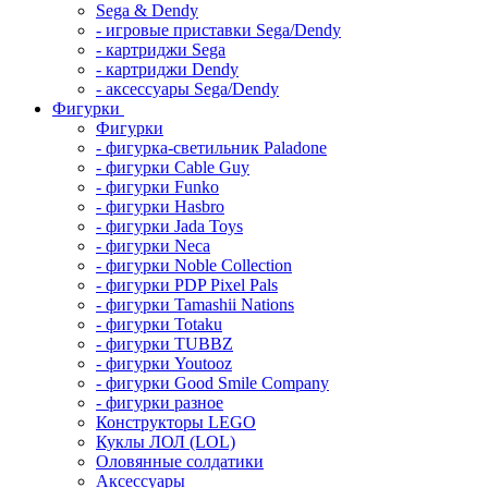
Sega & Dendy
- игровые приставки Sega/Dendy
- картриджи Sega
- картриджи Dendy
- аксессуары Sega/Dendy
Фигурки
Фигурки
- фигурка-светильник Paladone
- фигурки Cable Guy
- фигурки Funko
- фигурки Hasbro
- фигурки Jada Toys
- фигурки Neca
- фигурки Noble Collection
- фигурки PDP Pixel Pals
- фигурки Tamashii Nations
- фигурки Totaku
- фигурки TUBBZ
- фигурки Youtooz
- фигурки Good Smile Company
- фигурки разное
Конструкторы LEGO
Куклы ЛОЛ (LOL)
Оловянные солдатики
Аксессуары