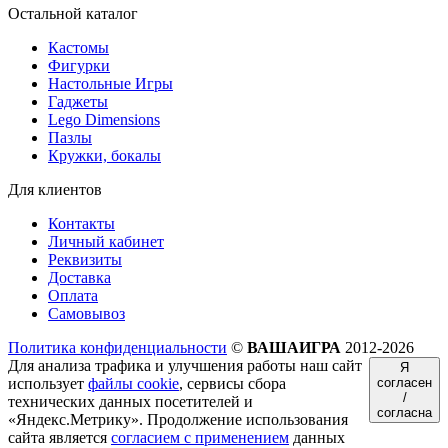
Остальной каталог
Кастомы
Фигурки
Настольные Игры
Гаджеты
Lego Dimensions
Пазлы
Кружки, бокалы
Для клиентов
Контакты
Личный кабинет
Реквизиты
Доставка
Оплата
Самовывоз
Политика конфиденциальности
©
ВАШАИГРА
2012-2026
Для анализа трафика и улучшения работы наш сайт
Я
использует
файлы cookie
, сервисы сбора
согласен
/
технических данных посетителей и
согласна
«Яндекс.Метрику». Продолжение использования
сайта является
согласием с применением
данных