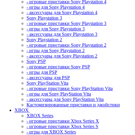
- игровые приставки Sony Playstation 4
- игры для Sony Playstation 4
- аксессуары для Sony Playstation 4
Sony Playstation 3
- игровые приставки Sony Playstation 3
- игры для Sony Playstation 3
- аксессуары для Sony Playstation 3
Sony Playstation 2
- игровые приставки Sony Playstation 2
- игры для Sony Playstation 2
- аксессуары для Sony Playstation 2
Sony PSP
- игровые приставки Sony PSP
- игры для PSP
- аксессуары для PSP
Sony PlayStation Vita
- игровые приставки Sony PlayStation Vita
- игры для Sony PlayStation Vita
- аксессуары для Sony PlayStation Vita
Кастомизированные приставки и джойстики
XBOX
XBOX Series
- игровые приставки Xbox Series X
- игровые приставки Xbox Series S
- игры для XBOX Series