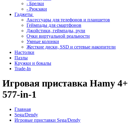
- Брелки
- Рюкзаки
Гаджеты
Аксессуары для телефонов и планшетов
Геймпады для смартфонов
Джойстики, геймпады, рули
Очки виртуальной реальности
Умные колонки
Жесткие диски, SSD и сетевые накопители
Настолки
Пазлы
Кружки и бокалы
Trade-In
Игровая приставка Hamy 4+
577-in-1
Главная
Sega/Dendy
Игровые приставки Sega/Dendy