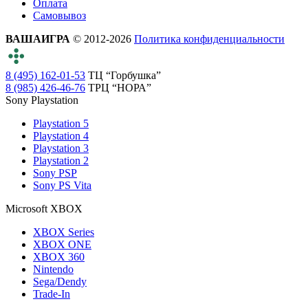
Оплата
Самовывоз
ВАШАИГРА
© 2012-2026
Политика конфиденциальности
8 (495) 162-01-53
ТЦ “Горбушка”
8 (985) 426-46-76
ТРЦ “НОРА”
Sony Playstation
Playstation 5
Playstation 4
Playstation 3
Playstation 2
Sony PSP
Sony PS Vita
Microsoft XBOX
XBOX Series
XBOX ONE
XBOX 360
Nintendo
Sega/Dendy
Trade-In