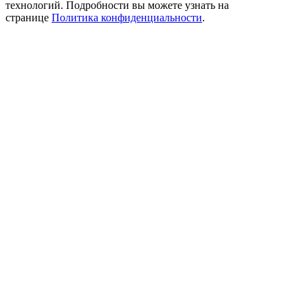
технологий. Подробности вы можете узнать на
странице
Политика конфиденциальности
.