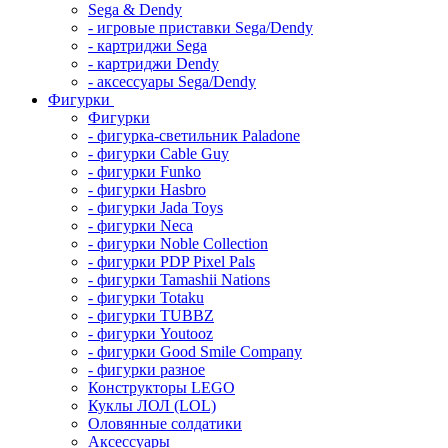
Sega & Dendy
- игровые приставки Sega/Dendy
- картриджи Sega
- картриджи Dendy
- аксессуары Sega/Dendy
Фигурки
Фигурки
- фигурка-светильник Paladone
- фигурки Cable Guy
- фигурки Funko
- фигурки Hasbro
- фигурки Jada Toys
- фигурки Neca
- фигурки Noble Collection
- фигурки PDP Pixel Pals
- фигурки Tamashii Nations
- фигурки Totaku
- фигурки TUBBZ
- фигурки Youtooz
- фигурки Good Smile Company
- фигурки разное
Конструкторы LEGO
Куклы ЛОЛ (LOL)
Оловянные солдатики
Аксессуары