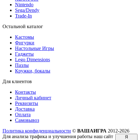
Nintendo
Sega/Dendy
Trade-In
Остальной каталог
Кастомы
Фигурки
Настольные Игры
Гаджеты
Lego Dimensions
Пазлы
Кружки, бокалы
Для клиентов
Контакты
Личный кабинет
Реквизиты
Доставка
Оплата
Самовывоз
Политика конфиденциальности
©
ВАШАИГРА
2012-2026
Для анализа трафика и улучшения работы наш сайт
Я