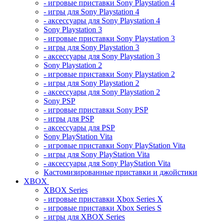
- игровые приставки Sony Playstation 4
- игры для Sony Playstation 4
- аксессуары для Sony Playstation 4
Sony Playstation 3
- игровые приставки Sony Playstation 3
- игры для Sony Playstation 3
- аксессуары для Sony Playstation 3
Sony Playstation 2
- игровые приставки Sony Playstation 2
- игры для Sony Playstation 2
- аксессуары для Sony Playstation 2
Sony PSP
- игровые приставки Sony PSP
- игры для PSP
- аксессуары для PSP
Sony PlayStation Vita
- игровые приставки Sony PlayStation Vita
- игры для Sony PlayStation Vita
- аксессуары для Sony PlayStation Vita
Кастомизированные приставки и джойстики
XBOX
XBOX Series
- игровые приставки Xbox Series X
- игровые приставки Xbox Series S
- игры для XBOX Series