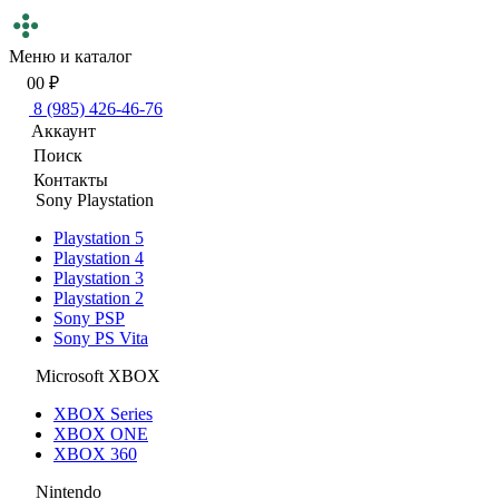
Меню и каталог
0
0 ₽
8 (985) 426-46-76
Аккаунт
Поиск
Контакты
Sony Playstation
Playstation 5
Playstation 4
Playstation 3
Playstation 2
Sony PSP
Sony PS Vita
Microsoft XBOX
XBOX Series
XBOX ONE
XBOX 360
Nintendo