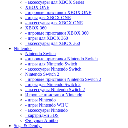
- аксессуары для XBOX Series
XBOX ONE
- игровые приставки XBOX ONE
- игры для XBOX ONE
- аксессуары для XBOX ONE
XBOX 360
- игровые приставки XBOX 360
- игры для XBOX 360
- аксессуары для XBOX 360
Nintendo
Nintendo Switch
- игровые приставки Nintendo Switch
- игры для Nintendo Switch
- аксессуары Nintendo Switch
Nintendo Switch 2
- игровые приставки Nintendo Switch 2
- игры для Nintendo Switch 2
- аксессуары Nintendo Switch 2
Игровые приставки Nintendo
- игры Nintendo
- игры Nintendo WII U
- аксессуары Nintendo
- картриджи 3DS
Фигурки Amiibo
Sega & Dendy