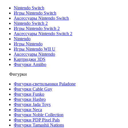
Nintendo Switch
Игры Nintendo Switch
Аксессуары Nintendo Switch
Nintendo Switch 2
Игры Nintendo Switch 2
Аксессуары Nintendo Switch 2
Nintendo
Игры Nintendo
Игры Nintendo WII U
Аксессуары Nintendo
Картриджи 3DS
Фигурки Amiibo
Фигурки
Фигурки-светильники Paladone
Фигурки Cable Guy
Фигурки Funko
Фигурки Hasbro
Фигурки Jada Toys
Фигурки Neca
Фигурки Noble Collection
Фигурки PDP Pixel Pals
Фигурки Tamashii Nations