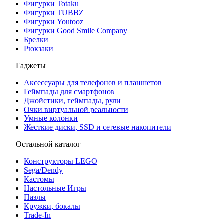
Фигурки Totaku
Фигурки TUBBZ
Фигурки Youtooz
Фигурки Good Smile Company
Брелки
Рюкзаки
Гаджеты
Аксессуары для телефонов и планшетов
Геймпады для смартфонов
Джойстики, геймпады, рули
Очки виртуальной реальности
Умные колонки
Жесткие диски, SSD и сетевые накопители
Остальной каталог
Конструкторы LEGO
Sega/Dendy
Кастомы
Настольные Игры
Пазлы
Кружки, бокалы
Trade-In