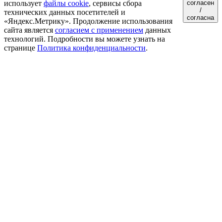
использует
файлы cookie
, сервисы сбора
согласен
/
технических данных посетителей и
согласна
«Яндекс.Метрику». Продолжение использования
сайта является
согласием с применением
данных
технологий. Подробности вы можете узнать на
странице
Политика конфиденциальности
.