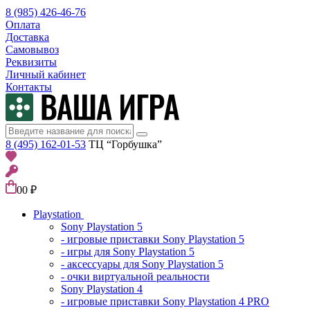
8 (985) 426-46-76
Оплата
Доставка
Самовывоз
Реквизиты
Личный кабинет
Контакты
8 (495) 162-01-53
ТЦ “Горбушка”
0
0 ₽
Playstation
Sony Playstation 5
- игровые приставки Sony Playstation 5
- игры для Sony Playstation 5
- аксессуары для Sony Playstation 5
- очки виртуальной реальности
Sony Playstation 4
- игровые приставки Sony Playstation 4 PRO