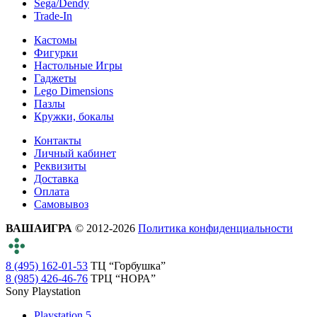
Sega/Dendy
Trade-In
Кастомы
Фигурки
Настольные Игры
Гаджеты
Lego Dimensions
Пазлы
Кружки, бокалы
Контакты
Личный кабинет
Реквизиты
Доставка
Оплата
Самовывоз
ВАШАИГРА
© 2012-2026
Политика конфиденциальности
8 (495) 162-01-53
ТЦ “Горбушка”
8 (985) 426-46-76
ТРЦ “НОРА”
Sony Playstation
Playstation 5