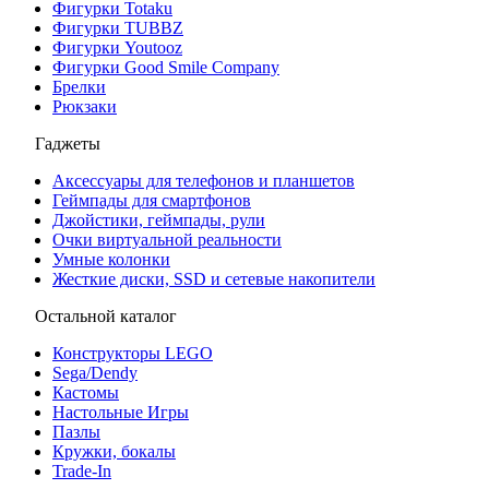
Фигурки Totaku
Фигурки TUBBZ
Фигурки Youtooz
Фигурки Good Smile Company
Брелки
Рюкзаки
Гаджеты
Аксессуары для телефонов и планшетов
Геймпады для смартфонов
Джойстики, геймпады, рули
Очки виртуальной реальности
Умные колонки
Жесткие диски, SSD и сетевые накопители
Остальной каталог
Конструкторы LEGO
Sega/Dendy
Кастомы
Настольные Игры
Пазлы
Кружки, бокалы
Trade-In