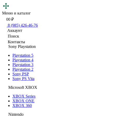
Меню и каталог
0
0 ₽
8 (985) 426-46-76
Аккаунт
Поиск
Контакты
Sony Playstation
Playstation 5
Playstation 4
Playstation 3
Playstation 2
Sony PSP
Sony PS Vita
Microsoft XBOX
XBOX Series
XBOX ONE
XBOX 360
Nintendo