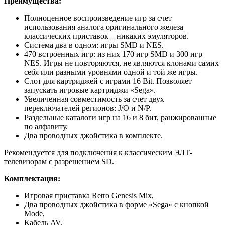
Преимущества:
Полноценное воспроизведение игр за счет
использования аналога оригинального железа
классических приставок – никаких эмуляторов.
Система два в одном: игры SMD и NES.
470 встроенных игр: из них 170 игр SMD и 300 игр
NES. Игры не повторяются, не являются клонами самих
себя или разными уровнями одной и той же игры.
Слот для картриджей с играми 16 Bit. Позволяет
запускать игровые картриджи «Sega».
Увеличенная совместимость за счет двух
переключателей регионов: J/O и N/P.
Раздельные каталоги игр на 16 и 8 бит, ранжированные
по алфавиту.
Два проводных джойстика в комплекте.
Рекомендуется для подключения к классическим ЭЛТ-
телевизорам с разрешением SD.
Комплектация:
Игровая приставка Retro Genesis Mix,
Два проводных джойстика в форме «Sega» с кнопкой
Mode,
Кабель AV,