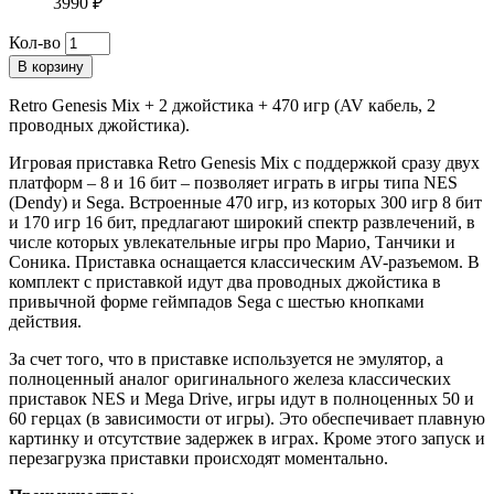
3990 ₽
Кол-во
В корзину
Retro Genesis Mix + 2 джойстика + 470 игр (AV кабель, 2
проводных джойстика).
Игровая приставка Retro Genesis Mix с поддержкой сразу двух
платформ – 8 и 16 бит – позволяет играть в игры типа NES
(Dendy) и Sega. Встроенные 470 игр, из которых 300 игр 8 бит
и 170 игр 16 бит, предлагают широкий спектр развлечений, в
числе которых увлекательные игры про Марио, Танчики и
Соника. Приставка оснащается классическим AV-разъемом. В
комплект с приставкой идут два проводных джойстика в
привычной форме геймпадов Sega с шестью кнопками
действия.
За счет того, что в приставке используется не эмулятор, а
полноценный аналог оригинального железа классических
приставок NES и Mega Drive, игры идут в полноценных 50 и
60 герцах (в зависимости от игры). Это обеспечивает плавную
картинку и отсутствие задержек в играх. Кроме этого запуск и
перезагрузка приставки происходят моментально.