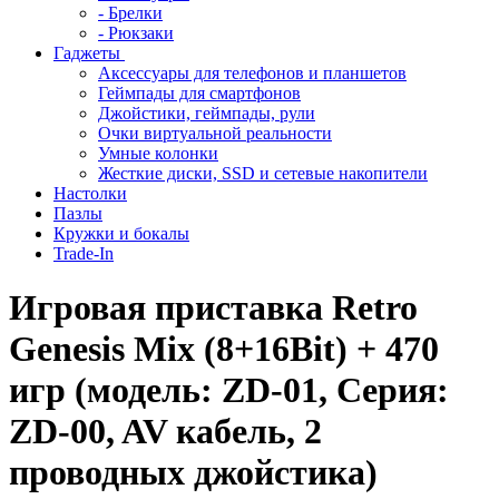
- Брелки
- Рюкзаки
Гаджеты
Аксессуары для телефонов и планшетов
Геймпады для смартфонов
Джойстики, геймпады, рули
Очки виртуальной реальности
Умные колонки
Жесткие диски, SSD и сетевые накопители
Настолки
Пазлы
Кружки и бокалы
Trade-In
Игровая приставка Retro
Genesis Mix (8+16Bit) + 470
игр (модель: ZD-01, Серия:
ZD-00, AV кабель, 2
проводных джойстика)