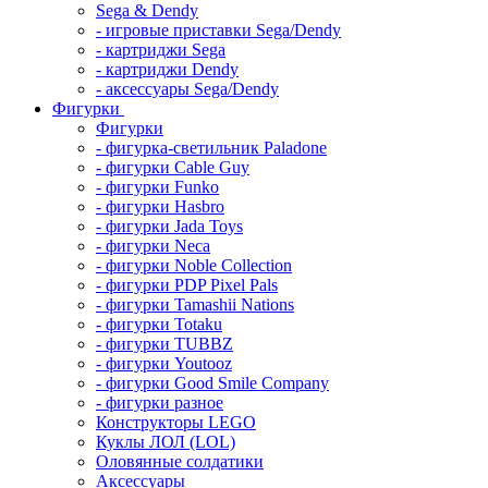
Sega & Dendy
- игровые приставки Sega/Dendy
- картриджи Sega
- картриджи Dendy
- аксессуары Sega/Dendy
Фигурки
Фигурки
- фигурка-светильник Paladone
- фигурки Cable Guy
- фигурки Funko
- фигурки Hasbro
- фигурки Jada Toys
- фигурки Neca
- фигурки Noble Collection
- фигурки PDP Pixel Pals
- фигурки Tamashii Nations
- фигурки Totaku
- фигурки TUBBZ
- фигурки Youtooz
- фигурки Good Smile Company
- фигурки разное
Конструкторы LEGO
Куклы ЛОЛ (LOL)
Оловянные солдатики
Аксессуары