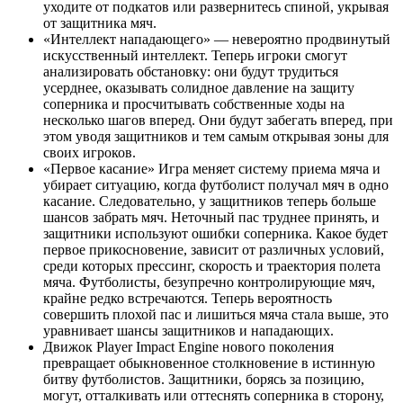
уходите от подкатов или развернитесь спиной, укрывая
от защитника мяч.
«Интеллект нападающего» — невероятно продвинутый
искусственный интеллект. Теперь игроки смогут
анализировать обстановку: они будут трудиться
усерднее, оказывать солидное давление на защиту
соперника и просчитывать собственные ходы на
несколько шагов вперед. Они будут забегать вперед, при
этом уводя защитников и тем самым открывая зоны для
своих игроков.
«Первое касание» Игра меняет систему приема мяча и
убирает ситуацию, когда футболист получал мяч в одно
касание. Следовательно, у защитников теперь больше
шансов забрать мяч. Неточный пас труднее принять, и
защитники используют ошибки соперника. Какое будет
первое прикосновение, зависит от различных условий,
среди которых прессинг, скорость и траектория полета
мяча. Футболисты, безупречно контролирующие мяч,
крайне редко встречаются. Теперь вероятность
совершить плохой пас и лишиться мяча стала выше, это
уравнивает шансы защитников и нападающих.
Движок Player Impact Engine нового поколения
превращает обыкновенное столкновение в истинную
битву футболистов. Защитники, борясь за позицию,
могут, отталкивать или оттеснять соперника в сторону,