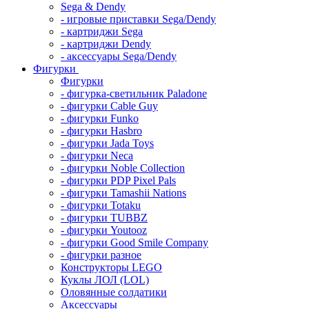
Sega & Dendy
- игровые приставки Sega/Dendy
- картриджи Sega
- картриджи Dendy
- аксессуары Sega/Dendy
Фигурки
Фигурки
- фигурка-светильник Paladone
- фигурки Cable Guy
- фигурки Funko
- фигурки Hasbro
- фигурки Jada Toys
- фигурки Neca
- фигурки Noble Collection
- фигурки PDP Pixel Pals
- фигурки Tamashii Nations
- фигурки Totaku
- фигурки TUBBZ
- фигурки Youtooz
- фигурки Good Smile Company
- фигурки разное
Конструкторы LEGO
Куклы ЛОЛ (LOL)
Оловянные солдатики
Аксессуары