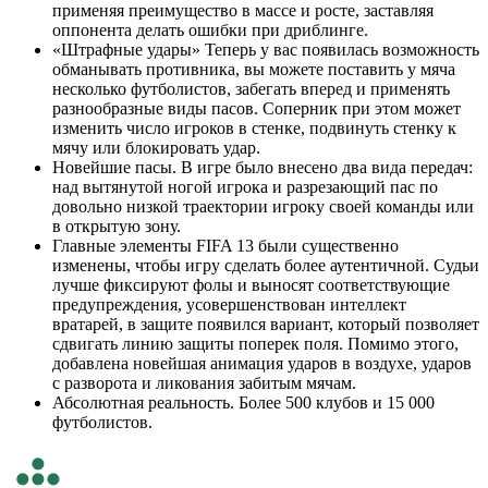
применяя преимущество в массе и росте, заставляя
оппонента делать ошибки при дриблинге.
«Штрафные удары» Теперь у вас появилась возможность
обманывать противника, вы можете поставить у мяча
несколько футболистов, забегать вперед и применять
разнообразные виды пасов. Соперник при этом может
изменить число игроков в стенке, подвинуть стенку к
мячу или блокировать удар.
Новейшие пасы. В игре было внесено два вида передач:
над вытянутой ногой игрока и разрезающий пас по
довольно низкой траектории игроку своей команды или
в открытую зону.
Главные элементы FIFA 13 были существенно
изменены, чтобы игру сделать более аутентичной. Судьи
лучше фиксируют фолы и выносят соответствующие
предупреждения, усовершенствован интеллект
вратарей, в защите появился вариант, который позволяет
сдвигать линию защиты поперек поля. Помимо этого,
добавлена новейшая анимация ударов в воздухе, ударов
с разворота и ликования забитым мячам.
Абсолютная реальность. Более 500 клубов и 15 000
футболистов.