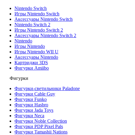
Nintendo Switch
Игры Nintendo Switch
Аксессуары Nintendo Switch
Nintendo Switch 2
Игры Nintendo Switch 2
Аксессуары Nintendo Switch 2
Nintendo
Игры Nintendo
Игры Nintendo WII U
Аксессуары Nintendo
Картриджи 3DS
Фигурки Amiibo
Фигурки
Фигурки-светильники Paladone
Фигурки Cable Guy
Фигурки Funko
Фигурки Hasbro
Фигурки Jada Toys
Фигурки Neca
Фигурки Noble Collection
Фигурки PDP Pixel Pals
Фигурки Tamashii Nations