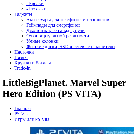
- Брелки
- Рюкзаки
Гаджеты
Аксессуары для телефонов и планшетов
Геймпады для смартфонов
Джойстики, геймпады, рули
Очки виртуальной реальности
Умные колонки
Жесткие диски, SSD и сетевые накопители
Настолки
Пазлы
Кружки и бокалы
Trade-In
LittleBigPlanet. Marvel Super
Hero Edition (PS VITA)
Главная
PS Vita
Игры для PS Vita