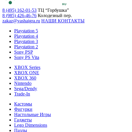
8 (495) 162-01-53
ТЦ “Горбушка”
8 (985) 426-46-76
Колодезный пер.
zakaz@vashaigra.ru
НАШИ КОНТАКТЫ
Playstation 5
Playstation 4
Playstation 3
Playstation 2
Sony PSP
Sony PS Vita
XBOX Series
XBOX ONE
XBOX 360
Nintendo
Sega/Dendy
Trade-In
Кастомы
Фигурки
Настольные Игры
Гаджеты
Lego Dimensions
Пазлы