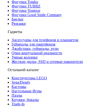
Фигурки Totaku
Фигурки TUBBZ
Фигурки Youtooz
Фигурки Good Smile Company
Брелки
Рюкзаки
Гаджеты
Аксессуары для телефонов и планшетов
Геймпады для смартфонов
Джойстики, геймпады, рули
Очки виртуальной реальности
Умные колонки
Жесткие диски, SSD и сетевые накопители
Остальной каталог
Конструкторы LEGO
Sega/Dendy
Кастомы
Настольные Игры
Пазлы
Кружки, бокалы
Trade-In