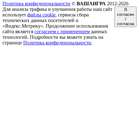
Политика конфиденциальности
©
ВАШАИГРА
2012-2026
Для анализа трафика и улучшения работы наш сайт
Я
использует
файлы cookie
, сервисы сбора
согласен
/
технических данных посетителей и
согласна
«Яндекс.Метрику». Продолжение использования
сайта является
согласием с применением
данных
технологий. Подробности вы можете узнать на
странице
Политика конфиденциальности
.