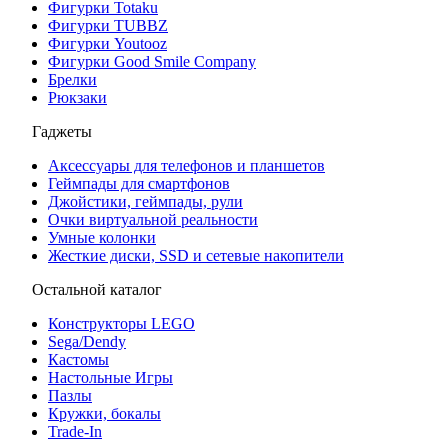
Фигурки Totaku
Фигурки TUBBZ
Фигурки Youtooz
Фигурки Good Smile Company
Брелки
Рюкзаки
Гаджеты
Аксессуары для телефонов и планшетов
Геймпады для смартфонов
Джойстики, геймпады, рули
Очки виртуальной реальности
Умные колонки
Жесткие диски, SSD и сетевые накопители
Остальной каталог
Конструкторы LEGO
Sega/Dendy
Кастомы
Настольные Игры
Пазлы
Кружки, бокалы
Trade-In