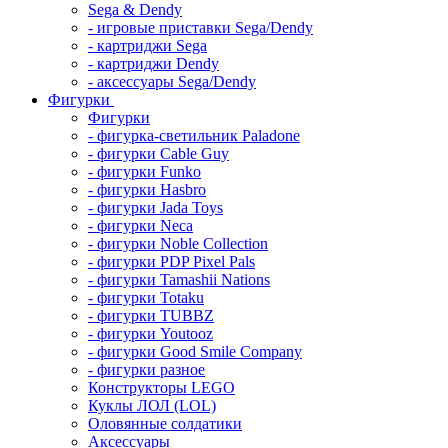
Sega & Dendy
- игровые приставки Sega/Dendy
- картриджи Sega
- картриджи Dendy
- аксессуары Sega/Dendy
Фигурки
Фигурки
- фигурка-светильник Paladone
- фигурки Cable Guy
- фигурки Funko
- фигурки Hasbro
- фигурки Jada Toys
- фигурки Neca
- фигурки Noble Collection
- фигурки PDP Pixel Pals
- фигурки Tamashii Nations
- фигурки Totaku
- фигурки TUBBZ
- фигурки Youtooz
- фигурки Good Smile Company
- фигурки разное
Конструкторы LEGO
Куклы ЛОЛ (LOL)
Оловянные солдатики
Аксессуары