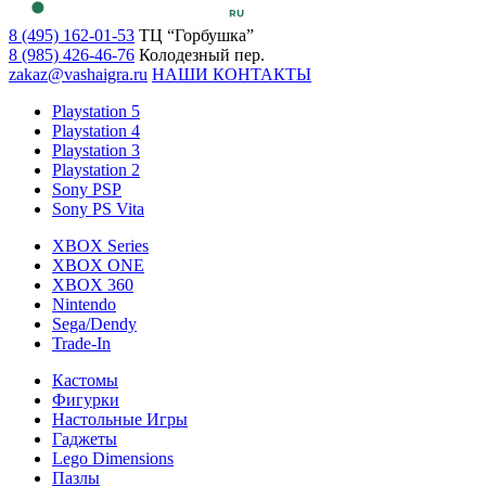
8 (495) 162-01-53
ТЦ “Горбушка”
8 (985) 426-46-76
Колодезный пер.
zakaz@vashaigra.ru
НАШИ КОНТАКТЫ
Playstation 5
Playstation 4
Playstation 3
Playstation 2
Sony PSP
Sony PS Vita
XBOX Series
XBOX ONE
XBOX 360
Nintendo
Sega/Dendy
Trade-In
Кастомы
Фигурки
Настольные Игры
Гаджеты
Lego Dimensions
Пазлы