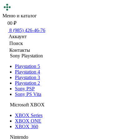
Меню и каталог
0
0 ₽
8 (985) 426-46-76
Аккаунт
Поиск
Контакты
Sony Playstation
Playstation 5
Playstation 4
Playstation 3
Playstation 2
Sony PSP
Sony PS Vita
Microsoft XBOX
XBOX Series
XBOX ONE
XBOX 360
Nintendo