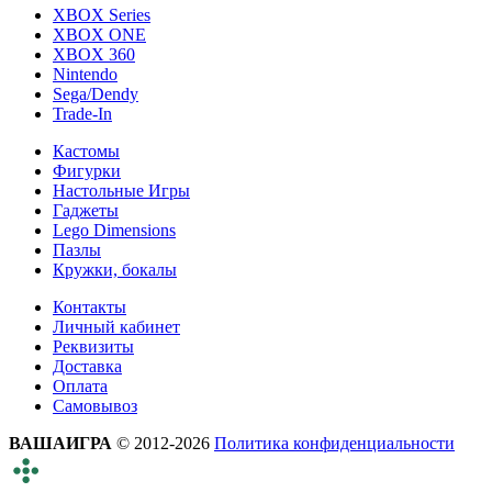
XBOX Series
XBOX ONE
XBOX 360
Nintendo
Sega/Dendy
Trade-In
Кастомы
Фигурки
Настольные Игры
Гаджеты
Lego Dimensions
Пазлы
Кружки, бокалы
Контакты
Личный кабинет
Реквизиты
Доставка
Оплата
Самовывоз
ВАШАИГРА
© 2012-2026
Политика конфиденциальности