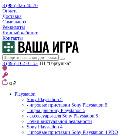
8 (985) 426-46-76
Оплата
Доставка
Самовывоз
Реквизиты
Личный кабинет
Контакты
8 (495) 162-01-53
ТЦ “Горбушка”
0
0 ₽
Playstation
Sony Playstation 5
- игровые приставки Sony Playstation 5
- игры для Sony Playstation 5
- аксессуары для Sony Playstation 5
- очки виртуальной реальности
Sony Playstation 4
- игровые приставки Sony Playstation 4 PRO