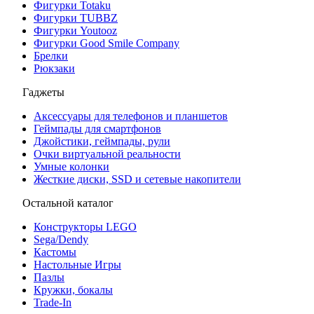
Фигурки Totaku
Фигурки TUBBZ
Фигурки Youtooz
Фигурки Good Smile Company
Брелки
Рюкзаки
Гаджеты
Аксессуары для телефонов и планшетов
Геймпады для смартфонов
Джойстики, геймпады, рули
Очки виртуальной реальности
Умные колонки
Жесткие диски, SSD и сетевые накопители
Остальной каталог
Конструкторы LEGO
Sega/Dendy
Кастомы
Настольные Игры
Пазлы
Кружки, бокалы
Trade-In