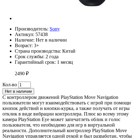
Производитель:
Sony
Актикул: 57438
Наличие:
Нет в наличии
Возраст: 3+
Страна производства: Китай
Срок службы: 2 года
Гарантийный срок: 1 месяц
2490 ₽
Кол-во
Нет в наличии
С контроллером движений PlayStation Move Navigation
пользователи могут взаимодействовать с игрой при помощи
кнопок действий и кнопки-курка, а также получать от игры
отклик в виде вибрации контроллера. Плюс ко всему этому
камера PlayStation Eye может запечатлеть облик и голос
пользователя, что необходимо для игр в виртуальной
реальности. Дополнительный контроллер PlayStation Move
Navigation управляется одной рукой и был разработан, чтобы