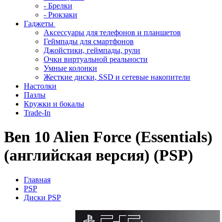
- Брелки
- Рюкзаки
Гаджеты
Аксессуары для телефонов и планшетов
Геймпады для смартфонов
Джойстики, геймпады, рули
Очки виртуальной реальности
Умные колонки
Жесткие диски, SSD и сетевые накопители
Настолки
Пазлы
Кружки и бокалы
Trade-In
Ben 10 Alien Force (Essentials)
(английская версия) (PSP)
Главная
PSP
Диски PSP