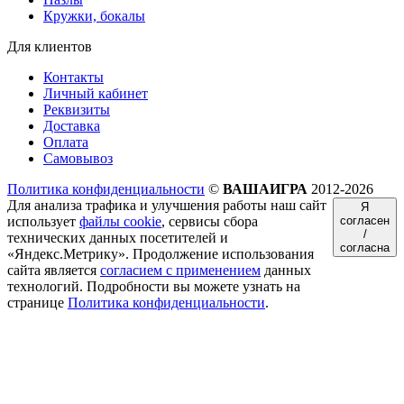
Кружки, бокалы
Для клиентов
Контакты
Личный кабинет
Реквизиты
Доставка
Оплата
Самовывоз
Политика конфиденциальности
©
ВАШАИГРА
2012-2026
Для анализа трафика и улучшения работы наш сайт
Я
использует
файлы cookie
, сервисы сбора
согласен
/
технических данных посетителей и
согласна
«Яндекс.Метрику». Продолжение использования
сайта является
согласием с применением
данных
технологий. Подробности вы можете узнать на
странице
Политика конфиденциальности
.