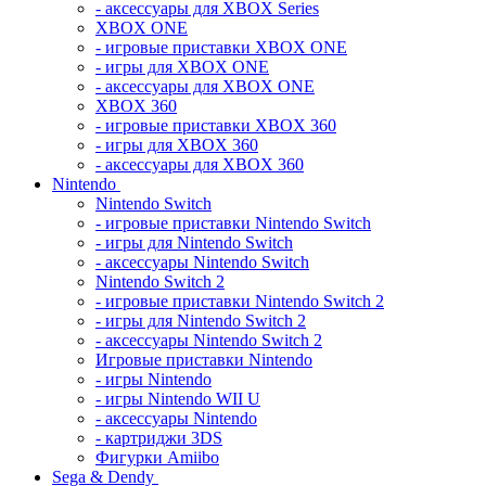
- аксессуары для XBOX Series
XBOX ONE
- игровые приставки XBOX ONE
- игры для XBOX ONE
- аксессуары для XBOX ONE
XBOX 360
- игровые приставки XBOX 360
- игры для XBOX 360
- аксессуары для XBOX 360
Nintendo
Nintendo Switch
- игровые приставки Nintendo Switch
- игры для Nintendo Switch
- аксессуары Nintendo Switch
Nintendo Switch 2
- игровые приставки Nintendo Switch 2
- игры для Nintendo Switch 2
- аксессуары Nintendo Switch 2
Игровые приставки Nintendo
- игры Nintendo
- игры Nintendo WII U
- аксессуары Nintendo
- картриджи 3DS
Фигурки Amiibo
Sega & Dendy