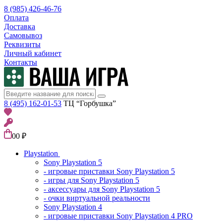
8 (985) 426-46-76
Оплата
Доставка
Самовывоз
Реквизиты
Личный кабинет
Контакты
8 (495) 162-01-53
ТЦ “Горбушка”
0
0 ₽
Playstation
Sony Playstation 5
- игровые приставки Sony Playstation 5
- игры для Sony Playstation 5
- аксессуары для Sony Playstation 5
- очки виртуальной реальности
Sony Playstation 4
- игровые приставки Sony Playstation 4 PRO