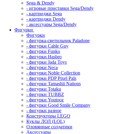
Sega & Dendy
- игровые приставки Sega/Dendy
- картриджи Sega
- картриджи Dendy
- аксессуары Sega/Dendy
Фигурки
Фигурки
- фигурка-светильник Paladone
- фигурки Cable Guy
- фигурки Funko
- фигурки Hasbro
- фигурки Jada Toys
- фигурки Neca
- фигурки Noble Collection
- фигурки PDP Pixel Pals
- фигурки Tamashii Nations
- фигурки Totaku
- фигурки TUBBZ
- фигурки Youtooz
- фигурки Good Smile Company
- фигурки разное
Конструкторы LEGO
Куклы ЛОЛ (LOL)
Оловянные солдатики
Аксессуары