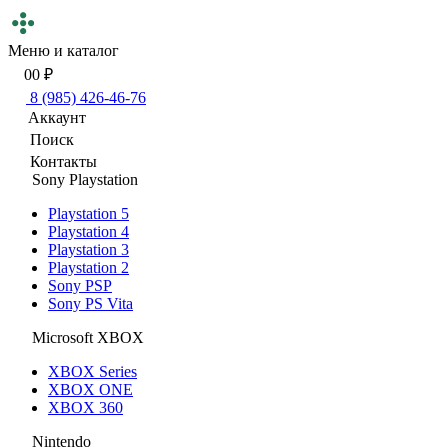
Меню и каталог
0
0 ₽
8 (985) 426-46-76
Аккаунт
Поиск
Контакты
Sony Playstation
Playstation 5
Playstation 4
Playstation 3
Playstation 2
Sony PSP
Sony PS Vita
Microsoft XBOX
XBOX Series
XBOX ONE
XBOX 360
Nintendo