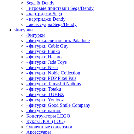
Sega & Dendy
- игровые приставки Sega/Dendy
- картриджи Sega
- картриджи Dendy
- аксессуары Sega/Dendy
Фигурки
Фигурки
- фигурка-светильник Paladone
- фигурки Cable Guy
- фигурки Funko
- фигурки Hasbro
- фигурки Jada Toys
- фигурки Neca
- фигурки Noble Collection
- фигурки PDP Pixel Pals
- фигурки Tamashii Nations
- фигурки Totaku
- фигурки TUBBZ
- фигурки Youtooz
- фигурки Good Smile Company
- фигурки разное
Конструкторы LEGO
Куклы ЛОЛ (LOL)
Оловянные солдатики
Аксессуары