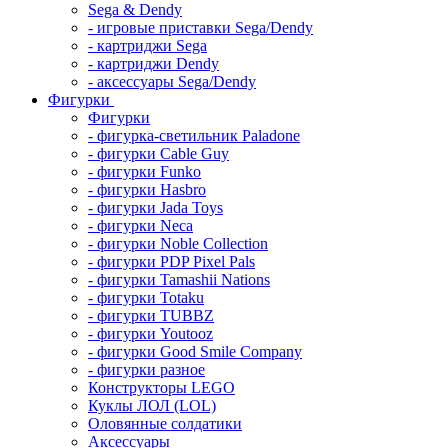
Sega & Dendy
- игровые приставки Sega/Dendy
- картриджи Sega
- картриджи Dendy
- аксессуары Sega/Dendy
Фигурки
Фигурки
- фигурка-светильник Paladone
- фигурки Cable Guy
- фигурки Funko
- фигурки Hasbro
- фигурки Jada Toys
- фигурки Neca
- фигурки Noble Collection
- фигурки PDP Pixel Pals
- фигурки Tamashii Nations
- фигурки Totaku
- фигурки TUBBZ
- фигурки Youtooz
- фигурки Good Smile Company
- фигурки разное
Конструкторы LEGO
Куклы ЛОЛ (LOL)
Оловянные солдатики
Аксессуары