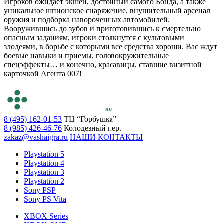
Игроков ожидает экшен, достойный самого Бонда, а также
уникальное шпионское снаряжение, внушительный арсенал
оружия и подборка навороченных автомобилей.
Вооружившись до зубов и приготовившись к смертельно
опасным заданиям, игроки столкнутся с культовыми
злодеями, в борьбе с которыми все средства хороши. Вас ждут
боевые навыки и приемы, головокружительные
спецэффекты… и конечно, красавицы, ставшие визитной
карточкой Агента 007!
8 (495) 162-01-53
ТЦ “Горбушка”
8 (985) 426-46-76
Колодезный пер.
zakaz@vashaigra.ru
НАШИ КОНТАКТЫ
Playstation 5
Playstation 4
Playstation 3
Playstation 2
Sony PSP
Sony PS Vita
XBOX Series