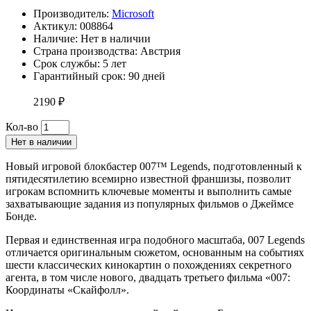
Производитель:
Microsoft
Актикул: 008864
Наличие:
Нет в наличии
Страна производства: Австрия
Срок службы: 5 лет
Гарантийный срок: 90 дней
2190 ₽
Кол-во
Нет в наличии
Новый игровой блокбастер 007™ Legends, подготовленный к
пятидесятилетию всемирно известной франшизы, позволит
игрокам вспомнить ключевые моменты и выполнить самые
захватывающие задания из популярных фильмов о Джеймсе
Бонде.
Первая и единственная игра подобного масштаба, 007 Legends
отличается оригинальным сюжетом, основанным на событиях
шести классических кинокартин о похождениях секретного
агента, в том числе нового, двадцать третьего фильма «007:
Координаты «Скайфолл».