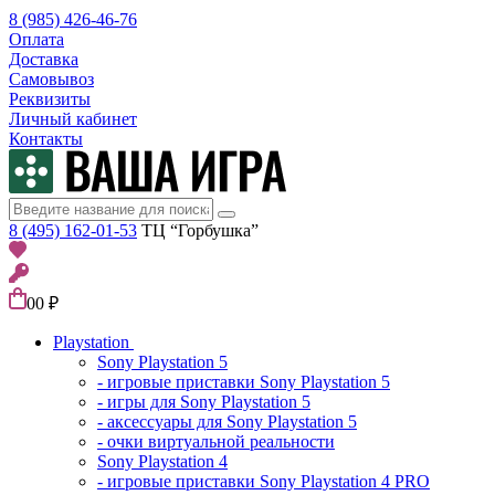
8 (985) 426-46-76
Оплата
Доставка
Самовывоз
Реквизиты
Личный кабинет
Контакты
8 (495) 162-01-53
ТЦ “Горбушка”
0
0 ₽
Playstation
Sony Playstation 5
- игровые приставки Sony Playstation 5
- игры для Sony Playstation 5
- аксессуары для Sony Playstation 5
- очки виртуальной реальности
Sony Playstation 4
- игровые приставки Sony Playstation 4 PRO