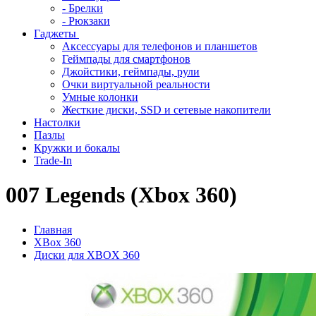
- Брелки
- Рюкзаки
Гаджеты
Аксессуары для телефонов и планшетов
Геймпады для смартфонов
Джойстики, геймпады, рули
Очки виртуальной реальности
Умные колонки
Жесткие диски, SSD и сетевые накопители
Настолки
Пазлы
Кружки и бокалы
Trade-In
007 Legends (Xbox 360)
Главная
XBox 360
Диски для XBOX 360