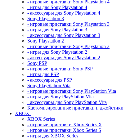
- игровые приставки Sony Playstation 4
- игры для Sony Playstation 4
- аксессуары для Sony Playstation 4
Sony Playstation 3
- игровые приставки Sony Playstation 3
- игры для Sony Playstation 3
- аксессуары для Sony Playstation 3
Sony Playstation 2
- игровые приставки Sony Playstation 2
- игры для Sony Playstation 2
- аксессуары для Sony Playstation 2
Sony PSP
- игровые приставки Sony PSP
- игры для PSP
- аксессуары для PSP
Sony PlayStation Vita
- игровые приставки Sony PlayStation Vita
- игры для Sony PlayStation Vita
- аксессуары для Sony PlayStation Vita
Кастомизированные приставки и джойстики
XBOX
XBOX Series
- игровые приставки Xbox Series X
- игровые приставки Xbox Series S
- игры для XBOX Series