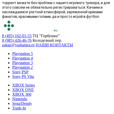
торрент можете без проблем с нашего игрового трекера, и для
этого совсем не обязательно регистрироваться. Качаем и
наслаждаемся улетной атмосферой, заряженной криками
фанатов, красивыми голами, да и просто игрой в футбол.
8 (495) 162-01-53
ТЦ “Горбушка”
8 (985) 426-46-76
Колодезный пер.
zakaz@vashaigra.ru
НАШИ КОНТАКТЫ
Playstation 5
Playstation 4
Playstation 3
Playstation 2
Sony PSP
Sony PS Vita
XBOX Series
XBOX ONE
XBOX 360
Nintendo
Sega/Dendy
Trade-In