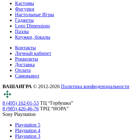
Кастомы
Фигурки
Настольные Игры
Гаджеты
Lego Dimensions
Пазлы
Кружки, бокалы
Контакты
Личный кабинет
Реквизиты
Доставка
Оплата
Самовывоз
ВАШАИГРА
© 2012-2026
Политика конфиденциальности
8 (495) 162-01-53
ТЦ “Горбушка”
8 (985) 426-46-76
ТРЦ “НОРА”
Sony Playstation
Playstation 5
Playstation 4
Playstation 3