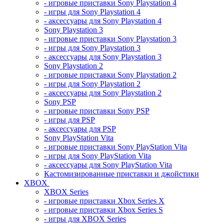
- игровые приставки Sony Playstation 4
- игры для Sony Playstation 4
- аксессуары для Sony Playstation 4
Sony Playstation 3
- игровые приставки Sony Playstation 3
- игры для Sony Playstation 3
- аксессуары для Sony Playstation 3
Sony Playstation 2
- игровые приставки Sony Playstation 2
- игры для Sony Playstation 2
- аксессуары для Sony Playstation 2
Sony PSP
- игровые приставки Sony PSP
- игры для PSP
- аксессуары для PSP
Sony PlayStation Vita
- игровые приставки Sony PlayStation Vita
- игры для Sony PlayStation Vita
- аксессуары для Sony PlayStation Vita
Кастомизированные приставки и джойстики
XBOX
XBOX Series
- игровые приставки Xbox Series X
- игровые приставки Xbox Series S
- игры для XBOX Series