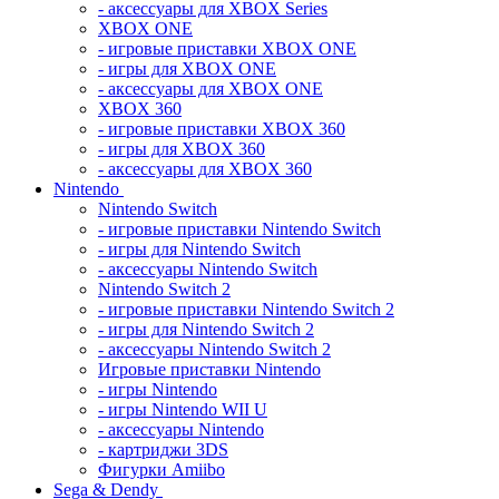
- аксессуары для XBOX Series
XBOX ONE
- игровые приставки XBOX ONE
- игры для XBOX ONE
- аксессуары для XBOX ONE
XBOX 360
- игровые приставки XBOX 360
- игры для XBOX 360
- аксессуары для XBOX 360
Nintendo
Nintendo Switch
- игровые приставки Nintendo Switch
- игры для Nintendo Switch
- аксессуары Nintendo Switch
Nintendo Switch 2
- игровые приставки Nintendo Switch 2
- игры для Nintendo Switch 2
- аксессуары Nintendo Switch 2
Игровые приставки Nintendo
- игры Nintendo
- игры Nintendo WII U
- аксессуары Nintendo
- картриджи 3DS
Фигурки Amiibo
Sega & Dendy