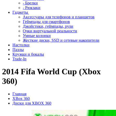
- Брелки
- Рюкзаки
Гаджеты
Аксессуары для телефонов и планшетов
Геймпады для смартфонов
Джойстики, геймпады, рули
Очки виртуальной реальности
Умные колонки
Жесткие диски, SSD и сетевые накопители
Настолки
Пазлы
Кружки и бокалы
Trade-In
2014 Fifa World Cup (Xbox
360)
Главная
XBox 360
Диски для XBOX 360