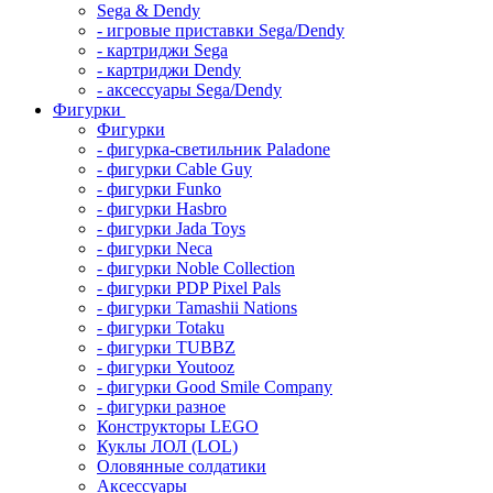
Sega & Dendy
- игровые приставки Sega/Dendy
- картриджи Sega
- картриджи Dendy
- аксессуары Sega/Dendy
Фигурки
Фигурки
- фигурка-светильник Paladone
- фигурки Cable Guy
- фигурки Funko
- фигурки Hasbro
- фигурки Jada Toys
- фигурки Neca
- фигурки Noble Collection
- фигурки PDP Pixel Pals
- фигурки Tamashii Nations
- фигурки Totaku
- фигурки TUBBZ
- фигурки Youtooz
- фигурки Good Smile Company
- фигурки разное
Конструкторы LEGO
Куклы ЛОЛ (LOL)
Оловянные солдатики
Аксессуары