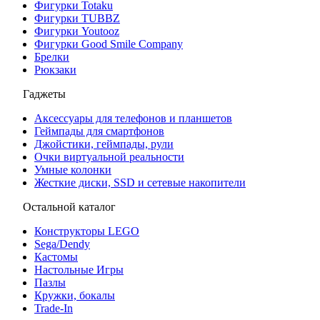
Фигурки Totaku
Фигурки TUBBZ
Фигурки Youtooz
Фигурки Good Smile Company
Брелки
Рюкзаки
Гаджеты
Аксессуары для телефонов и планшетов
Геймпады для смартфонов
Джойстики, геймпады, рули
Очки виртуальной реальности
Умные колонки
Жесткие диски, SSD и сетевые накопители
Остальной каталог
Конструкторы LEGO
Sega/Dendy
Кастомы
Настольные Игры
Пазлы
Кружки, бокалы
Trade-In