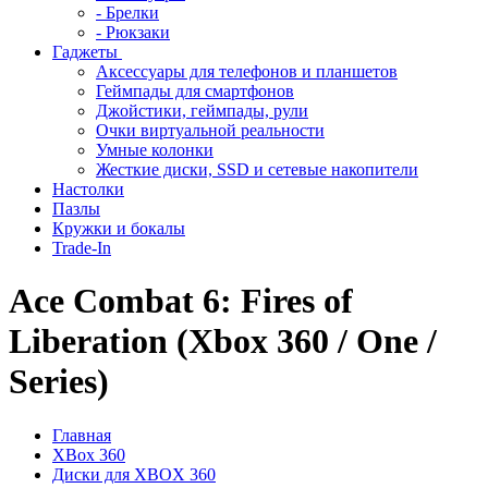
- Брелки
- Рюкзаки
Гаджеты
Аксессуары для телефонов и планшетов
Геймпады для смартфонов
Джойстики, геймпады, рули
Очки виртуальной реальности
Умные колонки
Жесткие диски, SSD и сетевые накопители
Настолки
Пазлы
Кружки и бокалы
Trade-In
Ace Combat 6: Fires of
Liberation (Xbox 360 / One /
Series)
Главная
XBox 360
Диски для XBOX 360