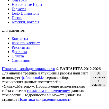
Фигурки
Настольные Игры
Гаджеты
Lego Dimensions
Пазлы
Кружки, бокалы
Для клиентов
Контакты
Личный кабинет
Реквизиты
Доставка
Оплата
Самовывоз
Политика конфиденциальности
©
ВАШАИГРА
2012-2026
Для анализа трафика и улучшения работы наш сайт
Я
использует
файлы cookie
, сервисы сбора
согласен
/
технических данных посетителей и
согласна
«Яндекс.Метрику». Продолжение использования
сайта является
согласием с применением
данных
технологий. Подробности вы можете узнать на
странице
Политика конфиденциальности
.