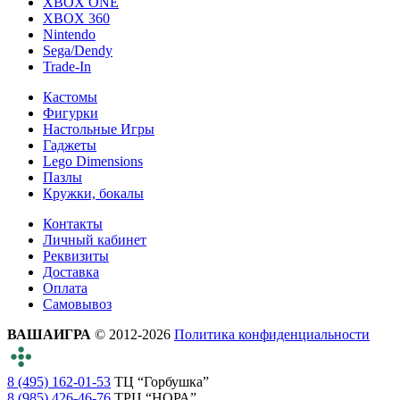
XBOX ONE
XBOX 360
Nintendo
Sega/Dendy
Trade-In
Кастомы
Фигурки
Настольные Игры
Гаджеты
Lego Dimensions
Пазлы
Кружки, бокалы
Контакты
Личный кабинет
Реквизиты
Доставка
Оплата
Самовывоз
ВАШАИГРА
© 2012-2026
Политика конфиденциальности
8 (495) 162-01-53
ТЦ “Горбушка”
8 (985) 426-46-76
ТРЦ “НОРА”