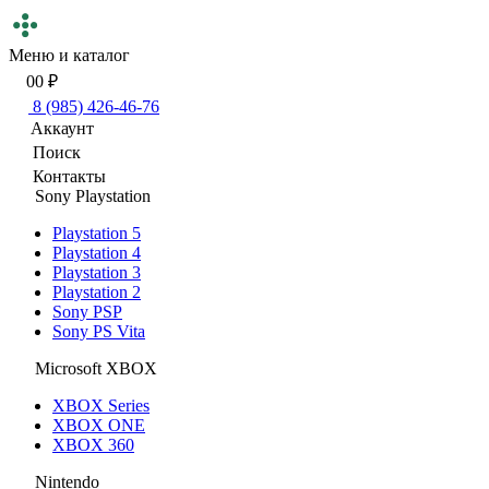
Меню и каталог
0
0 ₽
8 (985) 426-46-76
Аккаунт
Поиск
Контакты
Sony Playstation
Playstation 5
Playstation 4
Playstation 3
Playstation 2
Sony PSP
Sony PS Vita
Microsoft XBOX
XBOX Series
XBOX ONE
XBOX 360
Nintendo