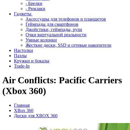
- Брелки
- Рюкзаки
Гаджеты
Аксессуары для телефонов и планшетов
Геймпады для смартфонов
Джойстики, геймпады, рули
Очки виртуальной реальности
Умные колонки
Жесткие диски, SSD и сетевые накопители
Настолки
Пазлы
Кружки и бокалы
Trade-In
Air Conflicts: Pacific Carriers
(Xbox 360)
Главная
XBox 360
Диски для XBOX 360