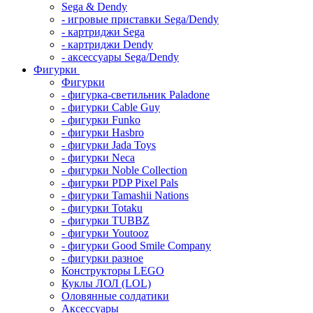
Sega & Dendy
- игровые приставки Sega/Dendy
- картриджи Sega
- картриджи Dendy
- аксессуары Sega/Dendy
Фигурки
Фигурки
- фигурка-светильник Paladone
- фигурки Cable Guy
- фигурки Funko
- фигурки Hasbro
- фигурки Jada Toys
- фигурки Neca
- фигурки Noble Collection
- фигурки PDP Pixel Pals
- фигурки Tamashii Nations
- фигурки Totaku
- фигурки TUBBZ
- фигурки Youtooz
- фигурки Good Smile Company
- фигурки разное
Конструкторы LEGO
Куклы ЛОЛ (LOL)
Оловянные солдатики
Аксессуары