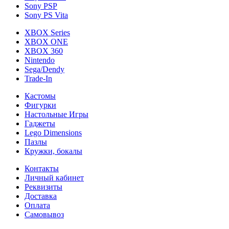
Sony PSP
Sony PS Vita
XBOX Series
XBOX ONE
XBOX 360
Nintendo
Sega/Dendy
Trade-In
Кастомы
Фигурки
Настольные Игры
Гаджеты
Lego Dimensions
Пазлы
Кружки, бокалы
Контакты
Личный кабинет
Реквизиты
Доставка
Оплата
Самовывоз