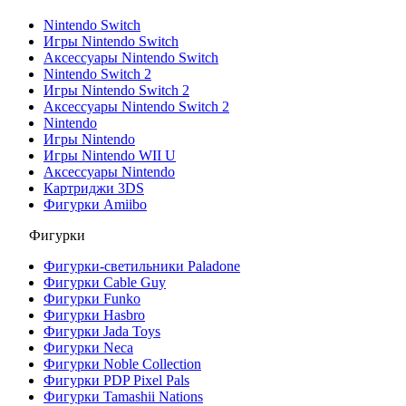
Nintendo Switch
Игры Nintendo Switch
Аксессуары Nintendo Switch
Nintendo Switch 2
Игры Nintendo Switch 2
Аксессуары Nintendo Switch 2
Nintendo
Игры Nintendo
Игры Nintendo WII U
Аксессуары Nintendo
Картриджи 3DS
Фигурки Amiibo
Фигурки
Фигурки-светильники Paladone
Фигурки Cable Guy
Фигурки Funko
Фигурки Hasbro
Фигурки Jada Toys
Фигурки Neca
Фигурки Noble Collection
Фигурки PDP Pixel Pals
Фигурки Tamashii Nations