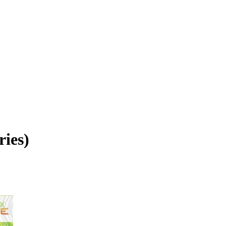
ries)