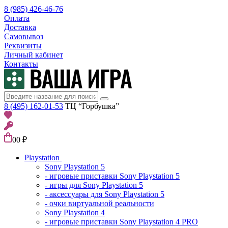
8 (985) 426-46-76
Оплата
Доставка
Самовывоз
Реквизиты
Личный кабинет
Контакты
8 (495) 162-01-53
ТЦ “Горбушка”
0
0 ₽
Playstation
Sony Playstation 5
- игровые приставки Sony Playstation 5
- игры для Sony Playstation 5
- аксессуары для Sony Playstation 5
- очки виртуальной реальности
Sony Playstation 4
- игровые приставки Sony Playstation 4 PRO