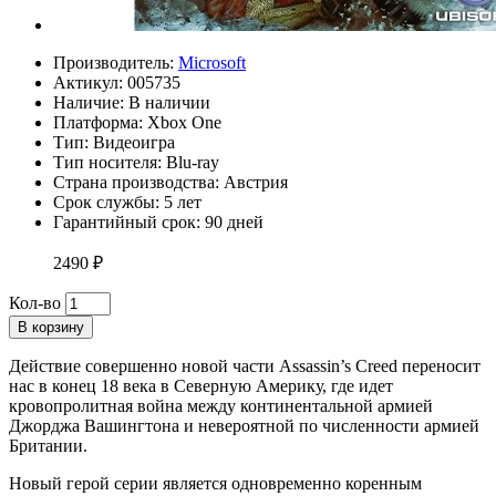
Производитель:
Microsoft
Актикул: 005735
Наличие:
В наличии
Платформа: Xbox One
Тип: Видеоигра
Тип носителя: Blu-ray
Страна производства: Австрия
Срок службы: 5 лет
Гарантийный срок: 90 дней
2490 ₽
Кол-во
В корзину
Действие совершенно новой части Assassin’s Creed переносит
нас в конец 18 века в Северную Америку, где идет
кровопролитная война между континентальной армией
Джорджа Вашингтона и невероятной по численности армией
Британии.
Новый герой серии является одновременно коренным