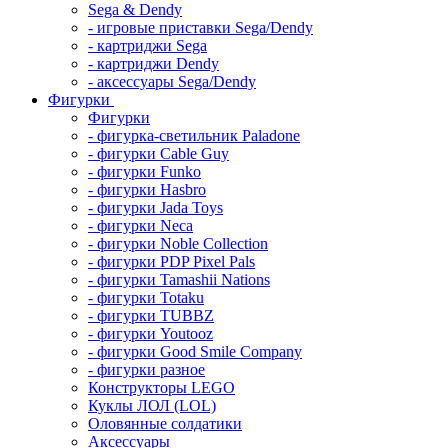
Sega & Dendy
- игровые приставки Sega/Dendy
- картриджи Sega
- картриджи Dendy
- аксессуары Sega/Dendy
Фигурки
Фигурки
- фигурка-светильник Paladone
- фигурки Cable Guy
- фигурки Funko
- фигурки Hasbro
- фигурки Jada Toys
- фигурки Neca
- фигурки Noble Collection
- фигурки PDP Pixel Pals
- фигурки Tamashii Nations
- фигурки Totaku
- фигурки TUBBZ
- фигурки Youtooz
- фигурки Good Smile Company
- фигурки разное
Конструкторы LEGO
Куклы ЛОЛ (LOL)
Оловянные солдатики
Аксессуары