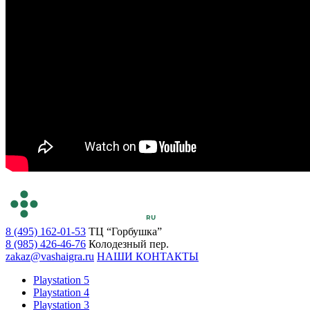
8 (495) 162-01-53
ТЦ “Горбушка”
8 (985) 426-46-76
Колодезный пер.
zakaz@vashaigra.ru
НАШИ КОНТАКТЫ
Playstation 5
Playstation 4
Playstation 3