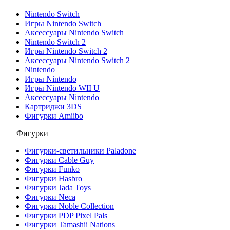
Nintendo Switch
Игры Nintendo Switch
Аксессуары Nintendo Switch
Nintendo Switch 2
Игры Nintendo Switch 2
Аксессуары Nintendo Switch 2
Nintendo
Игры Nintendo
Игры Nintendo WII U
Аксессуары Nintendo
Картриджи 3DS
Фигурки Amiibo
Фигурки
Фигурки-светильники Paladone
Фигурки Cable Guy
Фигурки Funko
Фигурки Hasbro
Фигурки Jada Toys
Фигурки Neca
Фигурки Noble Collection
Фигурки PDP Pixel Pals
Фигурки Tamashii Nations