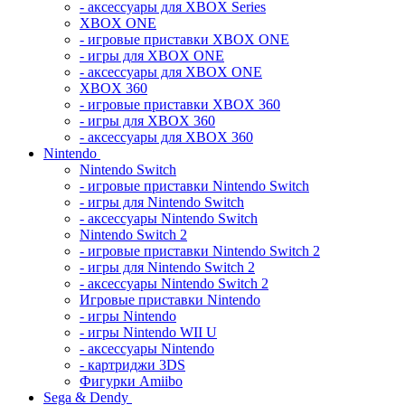
- аксессуары для XBOX Series
XBOX ONE
- игровые приставки XBOX ONE
- игры для XBOX ONE
- аксессуары для XBOX ONE
XBOX 360
- игровые приставки XBOX 360
- игры для XBOX 360
- аксессуары для XBOX 360
Nintendo
Nintendo Switch
- игровые приставки Nintendo Switch
- игры для Nintendo Switch
- аксессуары Nintendo Switch
Nintendo Switch 2
- игровые приставки Nintendo Switch 2
- игры для Nintendo Switch 2
- аксессуары Nintendo Switch 2
Игровые приставки Nintendo
- игры Nintendo
- игры Nintendo WII U
- аксессуары Nintendo
- картриджи 3DS
Фигурки Amiibo
Sega & Dendy