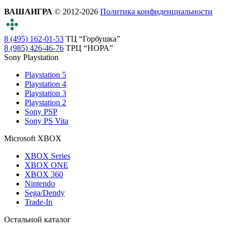
ВАШАИГРА
© 2012-2026
Политика конфиденциальности
8 (495) 162-01-53
ТЦ “Горбушка”
8 (985) 426-46-76
ТРЦ “НОРА”
Sony Playstation
Playstation 5
Playstation 4
Playstation 3
Playstation 2
Sony PSP
Sony PS Vita
Microsoft XBOX
XBOX Series
XBOX ONE
XBOX 360
Nintendo
Sega/Dendy
Trade-In
Остальной каталог