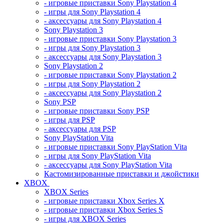
- игровые приставки Sony Playstation 4
- игры для Sony Playstation 4
- аксессуары для Sony Playstation 4
Sony Playstation 3
- игровые приставки Sony Playstation 3
- игры для Sony Playstation 3
- аксессуары для Sony Playstation 3
Sony Playstation 2
- игровые приставки Sony Playstation 2
- игры для Sony Playstation 2
- аксессуары для Sony Playstation 2
Sony PSP
- игровые приставки Sony PSP
- игры для PSP
- аксессуары для PSP
Sony PlayStation Vita
- игровые приставки Sony PlayStation Vita
- игры для Sony PlayStation Vita
- аксессуары для Sony PlayStation Vita
Кастомизированные приставки и джойстики
XBOX
XBOX Series
- игровые приставки Xbox Series X
- игровые приставки Xbox Series S
- игры для XBOX Series