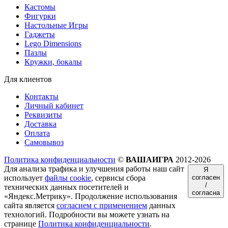
Кастомы
Фигурки
Настольные Игры
Гаджеты
Lego Dimensions
Пазлы
Кружки, бокалы
Для клиентов
Контакты
Личный кабинет
Реквизиты
Доставка
Оплата
Самовывоз
Политика конфиденциальности
©
ВАШАИГРА
2012-2026
Для анализа трафика и улучшения работы наш сайт
Я
использует
файлы cookie
, сервисы сбора
согласен
/
технических данных посетителей и
согласна
«Яндекс.Метрику». Продолжение использования
сайта является
согласием с применением
данных
технологий. Подробности вы можете узнать на
странице
Политика конфиденциальности
.