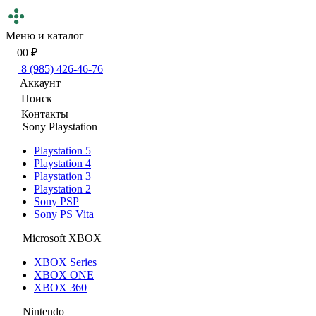
Меню и каталог
0
0 ₽
8 (985) 426-46-76
Аккаунт
Поиск
Контакты
Sony Playstation
Playstation 5
Playstation 4
Playstation 3
Playstation 2
Sony PSP
Sony PS Vita
Microsoft XBOX
XBOX Series
XBOX ONE
XBOX 360
Nintendo