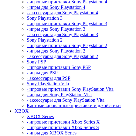
- игровые приставки Sony Playstation 4
- игры для Sony Playstation 4
- аксессуары для Sony Playstation 4
Sony Playstation 3
- игровые приставки Sony Playstation 3
- игры для Sony Playstation 3
- аксессуары для Sony Playstation 3
Sony Playstation 2
- игровые приставки Sony Playstation 2
- игры для Sony Playstation 2
- аксессуары для Sony Playstation 2
Sony PSP
- игровые приставки Sony PSP
- игры для PSP
- аксессуары для PSP
Sony PlayStation Vita
- игровые приставки Sony PlayStation Vita
- игры для Sony PlayStation Vita
- аксессуары для Sony PlayStation Vita
Кастомизированные приставки и джойстики
XBOX
XBOX Series
- игровые приставки Xbox Series X
- игровые приставки Xbox Series S
- игры для XBOX Series