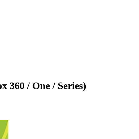
x 360 / One / Series)