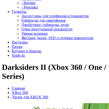
- Брелки
- Рюкзаки
Гаджеты
Аксессуары для телефонов и планшетов
Геймпады для смартфонов
Джойстики, геймпады, рули
Очки виртуальной реальности
Умные колонки
Жесткие диски, SSD и сетевые накопители
Настолки
Пазлы
Кружки и бокалы
Trade-In
Darksiders II (Xbox 360 / One /
Series)
Главная
XBox 360
Диски для XBOX 360