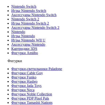
Nintendo Switch
Игры Nintendo Switch
Аксессуары Nintendo Switch
Nintendo Switch 2
Игры Nintendo Switch 2
Аксессуары Nintendo Switch 2
Nintendo
Игры Nintendo
Игры Nintendo WII U
Аксессуары Nintendo
Картриджи 3DS
Фигурки Amiibo
Фигурки
Фигурки-светильники Paladone
Фигурки Cable Guy
Фигурки Funko
Фигурки Hasbro
Фигурки Jada Toys
Фигурки Neca
Фигурки Noble Collection
Фигурки PDP Pixel Pals
Фигурки Tamashii Nations