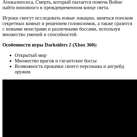
Апокалипсиса, Смерть, который пытается помочь Войне
найти виновного в преждевременном конце света.
Игроки смогут исследовать новые локации, заняться поиском
секретных комнат и решением головоломок, а также сразится
с новыми монстрами и различными боссами, используя
множество умений и способностей.
Особенности игры Darksiders 2 (Xbox 360):
Открытый мир
Множество врагов и гигантские боссы
Возможность прокачки своего персонажа и апгрейд
оружия