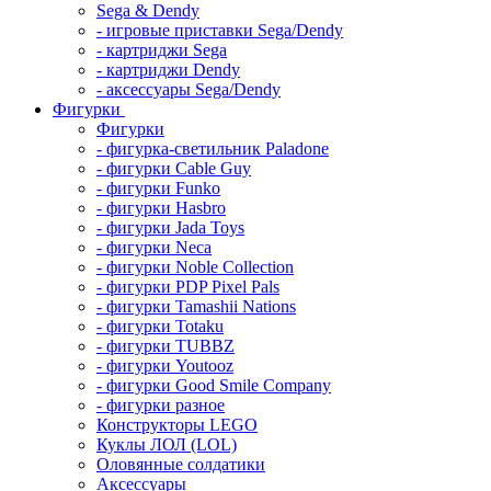
Sega & Dendy
- игровые приставки Sega/Dendy
- картриджи Sega
- картриджи Dendy
- аксессуары Sega/Dendy
Фигурки
Фигурки
- фигурка-светильник Paladone
- фигурки Cable Guy
- фигурки Funko
- фигурки Hasbro
- фигурки Jada Toys
- фигурки Neca
- фигурки Noble Collection
- фигурки PDP Pixel Pals
- фигурки Tamashii Nations
- фигурки Totaku
- фигурки TUBBZ
- фигурки Youtooz
- фигурки Good Smile Company
- фигурки разное
Конструкторы LEGO
Куклы ЛОЛ (LOL)
Оловянные солдатики
Аксессуары