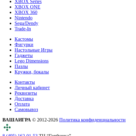
XBOX Series
XBOX ONE
XBOX 360
Nintendo
Sega/Dendy
Trade-In
Кастомы
Фигурки
Настольные Игры
Гаджеты
Lego Dimensions
Пазлы
Кружки, бокалы
Контакты
Личный кабинет
Реквизиты
Доставка
Оплата
Самовывоз
ВАШАИГРА
© 2012-2026
Политика конфиденциальности
8 (495) 162-01-53
ТЦ “Горбушка”