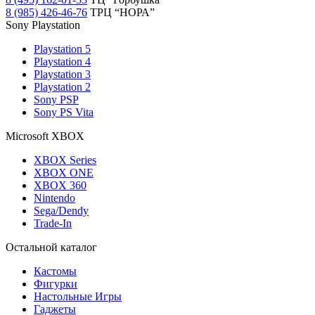
8 (985) 426-46-76
ТРЦ “НОРА”
Sony Playstation
Playstation 5
Playstation 4
Playstation 3
Playstation 2
Sony PSP
Sony PS Vita
Microsoft XBOX
XBOX Series
XBOX ONE
XBOX 360
Nintendo
Sega/Dendy
Trade-In
Остальной каталог
Кастомы
Фигурки
Настольные Игры
Гаджеты