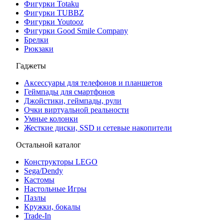
Фигурки Totaku
Фигурки TUBBZ
Фигурки Youtooz
Фигурки Good Smile Company
Брелки
Рюкзаки
Гаджеты
Аксессуары для телефонов и планшетов
Геймпады для смартфонов
Джойстики, геймпады, рули
Очки виртуальной реальности
Умные колонки
Жесткие диски, SSD и сетевые накопители
Остальной каталог
Конструкторы LEGO
Sega/Dendy
Кастомы
Настольные Игры
Пазлы
Кружки, бокалы
Trade-In