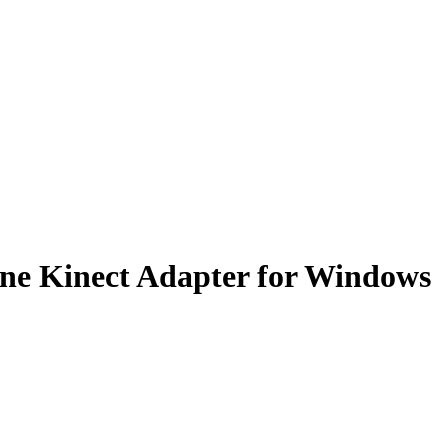
 Kinect Adapter for Windows