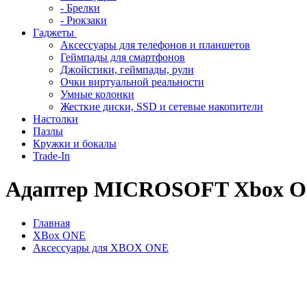
- Брелки
- Рюкзаки
Гаджеты
Аксессуары для телефонов и планшетов
Геймпады для смартфонов
Джойстики, геймпады, рули
Очки виртуальной реальности
Умные колонки
Жесткие диски, SSD и сетевые накопители
Настолки
Пазлы
Кружки и бокалы
Trade-In
Адаптер MICROSOFT Xbox One
Главная
XBox ONE
Аксессуары для XBOX ONE