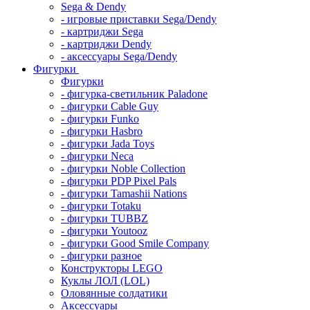
Sega & Dendy
- игровые приставки Sega/Dendy
- картриджи Sega
- картриджи Dendy
- аксессуары Sega/Dendy
Фигурки
Фигурки
- фигурка-светильник Paladone
- фигурки Cable Guy
- фигурки Funko
- фигурки Hasbro
- фигурки Jada Toys
- фигурки Neca
- фигурки Noble Collection
- фигурки PDP Pixel Pals
- фигурки Tamashii Nations
- фигурки Totaku
- фигурки TUBBZ
- фигурки Youtooz
- фигурки Good Smile Company
- фигурки разное
Конструкторы LEGO
Куклы ЛОЛ (LOL)
Оловянные солдатики
Аксессуары