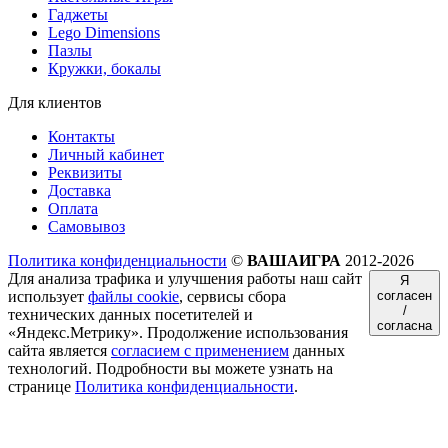
Гаджеты
Lego Dimensions
Пазлы
Кружки, бокалы
Для клиентов
Контакты
Личный кабинет
Реквизиты
Доставка
Оплата
Самовывоз
Политика конфиденциальности
©
ВАШАИГРА
2012-2026
Для анализа трафика и улучшения работы наш сайт
Я
использует
файлы cookie
, сервисы сбора
согласен
/
технических данных посетителей и
согласна
«Яндекс.Метрику». Продолжение использования
сайта является
согласием с применением
данных
технологий. Подробности вы можете узнать на
странице
Политика конфиденциальности
.