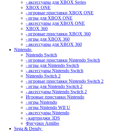
- аксессуары для XBOX Series
XBOX ONE
- игровые приставки XBOX ONE
- игры для XBOX ONE
- аксессуары для XBOX ONE
XBOX 360
- игровые приставки XBOX 360
- игры для XBOX 360
- аксессуары для XBOX 360
Nintendo
Nintendo Switch
- игровые приставки Nintendo Switch
- игры для Nintendo Switch
- аксессуары Nintendo Switch
Nintendo Switch 2
- игровые приставки Nintendo Switch 2
- игры для Nintendo Switch 2
- аксессуары Nintendo Switch 2
Игровые приставки Nintendo
- игры Nintendo
- игры Nintendo WII U
- аксессуары Nintendo
- картриджи 3DS
Фигурки Amiibo
Sega & Dendy