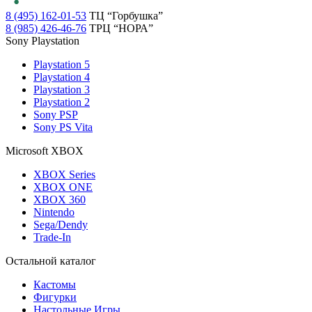
8 (495) 162-01-53
ТЦ “Горбушка”
8 (985) 426-46-76
ТРЦ “НОРА”
Sony Playstation
Playstation 5
Playstation 4
Playstation 3
Playstation 2
Sony PSP
Sony PS Vita
Microsoft XBOX
XBOX Series
XBOX ONE
XBOX 360
Nintendo
Sega/Dendy
Trade-In
Остальной каталог
Кастомы
Фигурки
Настольные Игры