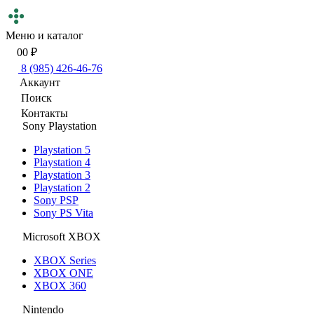
Меню и каталог
0
0 ₽
8 (985) 426-46-76
Аккаунт
Поиск
Контакты
Sony Playstation
Playstation 5
Playstation 4
Playstation 3
Playstation 2
Sony PSP
Sony PS Vita
Microsoft XBOX
XBOX Series
XBOX ONE
XBOX 360
Nintendo