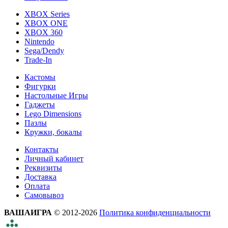
XBOX Series
XBOX ONE
XBOX 360
Nintendo
Sega/Dendy
Trade-In
Кастомы
Фигурки
Настольные Игры
Гаджеты
Lego Dimensions
Пазлы
Кружки, бокалы
Контакты
Личный кабинет
Реквизиты
Доставка
Оплата
Самовывоз
ВАШАИГРА
© 2012-2026
Политика конфиденциальности