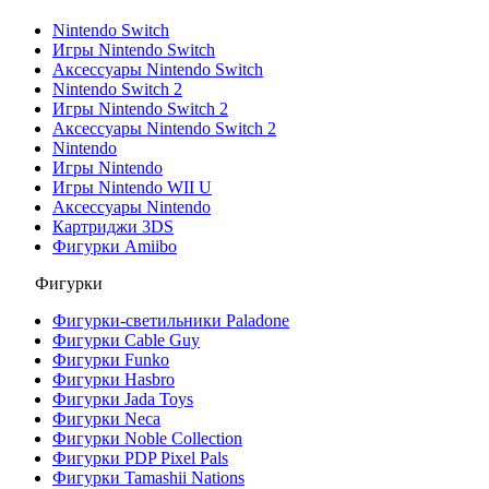
Nintendo Switch
Игры Nintendo Switch
Аксессуары Nintendo Switch
Nintendo Switch 2
Игры Nintendo Switch 2
Аксессуары Nintendo Switch 2
Nintendo
Игры Nintendo
Игры Nintendo WII U
Аксессуары Nintendo
Картриджи 3DS
Фигурки Amiibo
Фигурки
Фигурки-светильники Paladone
Фигурки Cable Guy
Фигурки Funko
Фигурки Hasbro
Фигурки Jada Toys
Фигурки Neca
Фигурки Noble Collection
Фигурки PDP Pixel Pals
Фигурки Tamashii Nations