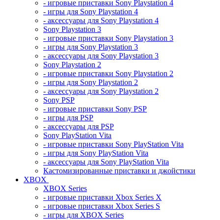
- игровые приставки Sony Playstation 4
- игры для Sony Playstation 4
- аксессуары для Sony Playstation 4
Sony Playstation 3
- игровые приставки Sony Playstation 3
- игры для Sony Playstation 3
- аксессуары для Sony Playstation 3
Sony Playstation 2
- игровые приставки Sony Playstation 2
- игры для Sony Playstation 2
- аксессуары для Sony Playstation 2
Sony PSP
- игровые приставки Sony PSP
- игры для PSP
- аксессуары для PSP
Sony PlayStation Vita
- игровые приставки Sony PlayStation Vita
- игры для Sony PlayStation Vita
- аксессуары для Sony PlayStation Vita
Кастомизированные приставки и джойстики
XBOX
XBOX Series
- игровые приставки Xbox Series X
- игровые приставки Xbox Series S
- игры для XBOX Series