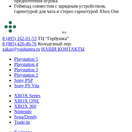
предпочтения игрока.
Геймпад совместим с зарядным устройством,
гарнитурой для чата и стерео гарнитурой Xbox One
8 (495) 162-01-53
ТЦ “Горбушка”
8 (985) 426-46-76
Колодезный пер.
zakaz@vashaigra.ru
НАШИ КОНТАКТЫ
Playstation 5
Playstation 4
Playstation 3
Playstation 2
Sony PSP
Sony PS Vita
XBOX Series
XBOX ONE
XBOX 360
Nintendo
Sega/Dendy
Trade-In