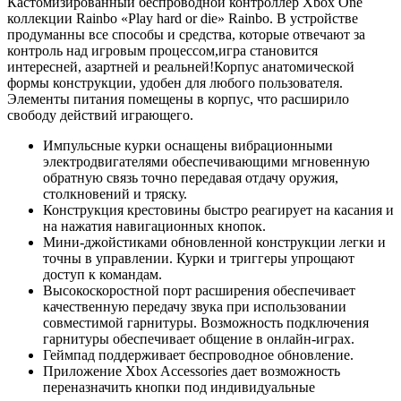
Кастомизированный беспроводной контроллер Xbox One
коллекции Rainbo «Play hard or die» Rainbo. В устройстве
продуманны все способы и средства, которые отвечают за
контроль над игровым процессом,игра становится
интересней, азартней и реальней!Корпус анатомической
формы конструкции, удобен для любого пользователя.
Элементы питания помещены в корпус, что расширило
свободу действий играющего.
Импульсные курки оснащены вибрационными
электродвигателями обеспечивающими мгновенную
обратную связь точно передавая отдачу оружия,
столкновений и тряску.
Конструкция крестовины быстро реагирует на касания и
на нажатия навигационных кнопок.
Мини-джойстиками обновленной конструкции легки и
точны в управлении. Курки и триггеры упрощают
доступ к командам.
Высокоскоростной порт расширения обеспечивает
качественную передачу звука при использовании
совместимой гарнитуры. Возможность подключения
гарнитуры обеспечивает общение в онлайн-играх.
Геймпад поддерживает беспроводное обновление.
Приложение Xbox Accessories дает возможность
переназначить кнопки под индивидуальные