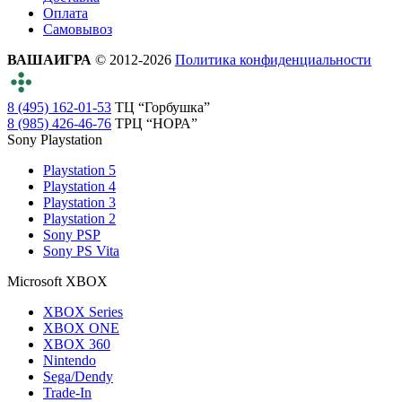
Оплата
Самовывоз
ВАШАИГРА
© 2012-2026
Политика конфиденциальности
8 (495) 162-01-53
ТЦ “Горбушка”
8 (985) 426-46-76
ТРЦ “НОРА”
Sony Playstation
Playstation 5
Playstation 4
Playstation 3
Playstation 2
Sony PSP
Sony PS Vita
Microsoft XBOX
XBOX Series
XBOX ONE
XBOX 360
Nintendo
Sega/Dendy
Trade-In