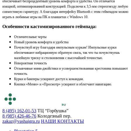
обеспечивает беспрецедентный уровень комфорта и удобства. Он отличается
изящной, оптимизированной конструкцией. Подключи к 3,5-мм стереогнезду любую
совместимую гарнитуру. А благодаря интерфейсу Bluetooth с этим геймпадом можно
играть в любимые игры на ПК и планшетах с Windows 10.
Особенности кастомизированного геймпада:
Отличительные черты
Новый уровень комфорта и удобства
Почувствуй игру благодаря импульсным куркам! Импульсные курки
обеспечивают вибрационную обратную связь, так что ты почувствуешь
малейшую тряску и столкновения с высочайшей точностью.
Невероятная точность
Отзывчивые мини-джойстики и усовершенствованная крестовина повышают
точность.
Курки и бамперы ускоряют доступ к командам.
Кнопки «Меню» и «Просмотр» ускоряют и облегчают навигацию.
8 (495) 162-01-53
ТЦ “Горбушка”
8 (985) 426-46-76
Колодезный пер.
zakaz@vashaigra.ru
НАШИ КОНТАКТЫ