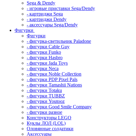
Sega & Dendy
- игровые приставки Sega/Dendy
- картриджи Sega
- картриджи Dendy
- аксессуары Sega/Dendy
Фигурки
Фигурки
- фигурка-светильник Paladone
- фигурки Cable Guy
- фигурки Funko
- фигурки Hasbro
- фигурки Jada Toys
- фигурки Neca
- фигурки Noble Collection
- фигурки PDP Pixel Pals
- фигурки Tamashii Nations
- фигурки Totaku
- фигурки TUBBZ
- фигурки Youtooz
- фигурки Good Smile Company
- фигурки разное
Конструкторы LEGO
Куклы ЛОЛ (LOL)
Оловянные солдатики
Аксессуары