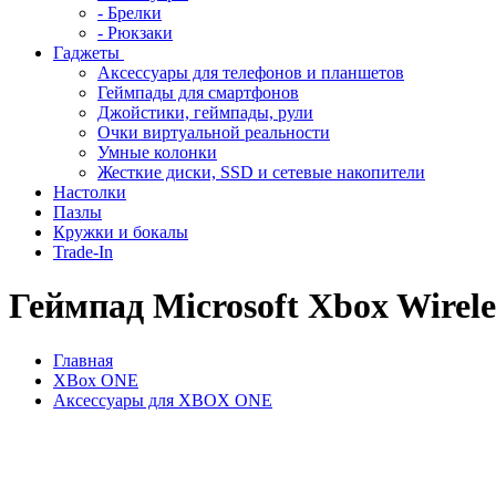
- Брелки
- Рюкзаки
Гаджеты
Аксессуары для телефонов и планшетов
Геймпады для смартфонов
Джойстики, геймпады, рули
Очки виртуальной реальности
Умные колонки
Жесткие диски, SSD и сетевые накопители
Настолки
Пазлы
Кружки и бокалы
Trade-In
Геймпад Microsoft Xbox Wireless
Главная
XBox ONE
Аксессуары для XBOX ONE