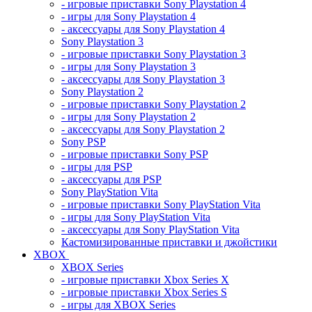
- игровые приставки Sony Playstation 4
- игры для Sony Playstation 4
- аксессуары для Sony Playstation 4
Sony Playstation 3
- игровые приставки Sony Playstation 3
- игры для Sony Playstation 3
- аксессуары для Sony Playstation 3
Sony Playstation 2
- игровые приставки Sony Playstation 2
- игры для Sony Playstation 2
- аксессуары для Sony Playstation 2
Sony PSP
- игровые приставки Sony PSP
- игры для PSP
- аксессуары для PSP
Sony PlayStation Vita
- игровые приставки Sony PlayStation Vita
- игры для Sony PlayStation Vita
- аксессуары для Sony PlayStation Vita
Кастомизированные приставки и джойстики
XBOX
XBOX Series
- игровые приставки Xbox Series X
- игровые приставки Xbox Series S
- игры для XBOX Series