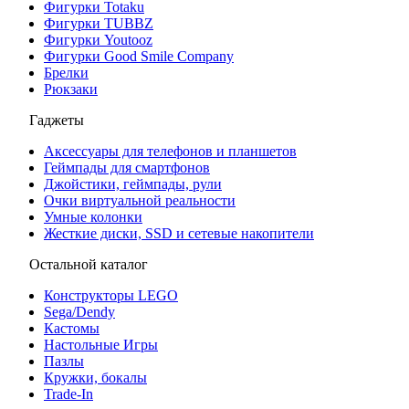
Фигурки Totaku
Фигурки TUBBZ
Фигурки Youtooz
Фигурки Good Smile Company
Брелки
Рюкзаки
Гаджеты
Аксессуары для телефонов и планшетов
Геймпады для смартфонов
Джойстики, геймпады, рули
Очки виртуальной реальности
Умные колонки
Жесткие диски, SSD и сетевые накопители
Остальной каталог
Конструкторы LEGO
Sega/Dendy
Кастомы
Настольные Игры
Пазлы
Кружки, бокалы
Trade-In