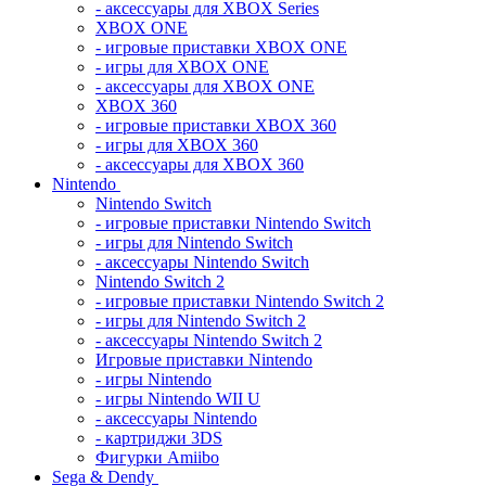
- аксессуары для XBOX Series
XBOX ONE
- игровые приставки XBOX ONE
- игры для XBOX ONE
- аксессуары для XBOX ONE
XBOX 360
- игровые приставки XBOX 360
- игры для XBOX 360
- аксессуары для XBOX 360
Nintendo
Nintendo Switch
- игровые приставки Nintendo Switch
- игры для Nintendo Switch
- аксессуары Nintendo Switch
Nintendo Switch 2
- игровые приставки Nintendo Switch 2
- игры для Nintendo Switch 2
- аксессуары Nintendo Switch 2
Игровые приставки Nintendo
- игры Nintendo
- игры Nintendo WII U
- аксессуары Nintendo
- картриджи 3DS
Фигурки Amiibo
Sega & Dendy