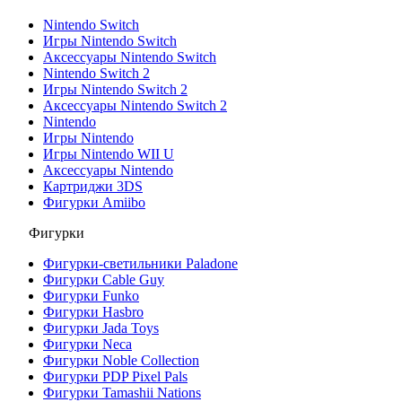
Nintendo Switch
Игры Nintendo Switch
Аксессуары Nintendo Switch
Nintendo Switch 2
Игры Nintendo Switch 2
Аксессуары Nintendo Switch 2
Nintendo
Игры Nintendo
Игры Nintendo WII U
Аксессуары Nintendo
Картриджи 3DS
Фигурки Amiibo
Фигурки
Фигурки-светильники Paladone
Фигурки Cable Guy
Фигурки Funko
Фигурки Hasbro
Фигурки Jada Toys
Фигурки Neca
Фигурки Noble Collection
Фигурки PDP Pixel Pals
Фигурки Tamashii Nations