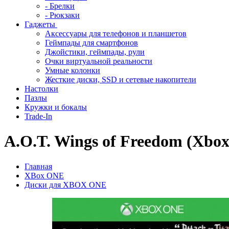
- Брелки
- Рюкзаки
Гаджеты
Аксессуары для телефонов и планшетов
Геймпады для смартфонов
Джойстики, геймпады, рули
Очки виртуальной реальности
Умные колонки
Жесткие диски, SSD и сетевые накопители
Настолки
Пазлы
Кружки и бокалы
Trade-In
A.O.T. Wings of Freedom (Xbo
Главная
XBox ONE
Диски для XBOX ONE