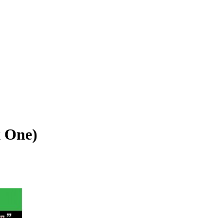
x One)