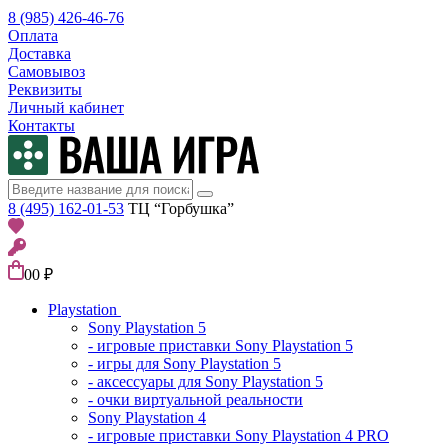
8 (985) 426-46-76
Оплата
Доставка
Самовывоз
Реквизиты
Личный кабинет
Контакты
8 (495) 162-01-53
ТЦ “Горбушка”
0
0 ₽
Playstation
Sony Playstation 5
- игровые приставки Sony Playstation 5
- игры для Sony Playstation 5
- аксессуары для Sony Playstation 5
- очки виртуальной реальности
Sony Playstation 4
- игровые приставки Sony Playstation 4 PRO