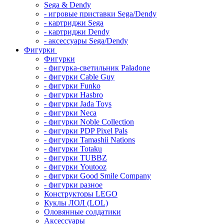
Sega & Dendy
- игровые приставки Sega/Dendy
- картриджи Sega
- картриджи Dendy
- аксессуары Sega/Dendy
Фигурки
Фигурки
- фигурка-светильник Paladone
- фигурки Cable Guy
- фигурки Funko
- фигурки Hasbro
- фигурки Jada Toys
- фигурки Neca
- фигурки Noble Collection
- фигурки PDP Pixel Pals
- фигурки Tamashii Nations
- фигурки Totaku
- фигурки TUBBZ
- фигурки Youtooz
- фигурки Good Smile Company
- фигурки разное
Конструкторы LEGO
Куклы ЛОЛ (LOL)
Оловянные солдатики
Аксессуары