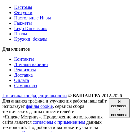
Кастомы
Фигурки
Настольные Игры
Гаджеты
Lego Dimensions
Пазлы
Кружки, бокалы
Для клиентов
Контакты
Личный кабинет
Реквизиты
Доставка
Оплата
Самовывоз
Политика конфиденциальности
©
ВАШАИГРА
2012-2026
Для анализа трафика и улучшения работы наш сайт
Я
использует
файлы cookie
, сервисы сбора
согласен
/
технических данных посетителей и
согласна
«Яндекс.Метрику». Продолжение использования
сайта является
согласием с применением
данных
технологий. Подробности вы можете узнать на