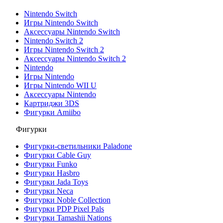
Nintendo Switch
Игры Nintendo Switch
Аксессуары Nintendo Switch
Nintendo Switch 2
Игры Nintendo Switch 2
Аксессуары Nintendo Switch 2
Nintendo
Игры Nintendo
Игры Nintendo WII U
Аксессуары Nintendo
Картриджи 3DS
Фигурки Amiibo
Фигурки
Фигурки-светильники Paladone
Фигурки Cable Guy
Фигурки Funko
Фигурки Hasbro
Фигурки Jada Toys
Фигурки Neca
Фигурки Noble Collection
Фигурки PDP Pixel Pals
Фигурки Tamashii Nations