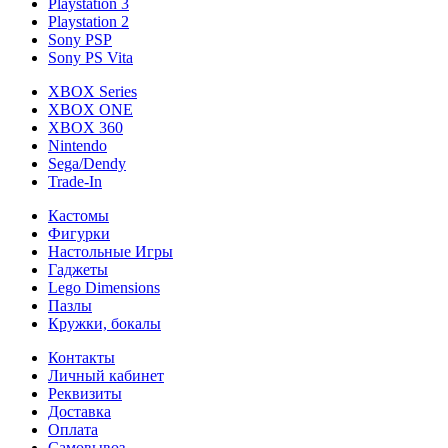
Playstation 3
Playstation 2
Sony PSP
Sony PS Vita
XBOX Series
XBOX ONE
XBOX 360
Nintendo
Sega/Dendy
Trade-In
Кастомы
Фигурки
Настольные Игры
Гаджеты
Lego Dimensions
Пазлы
Кружки, бокалы
Контакты
Личный кабинет
Реквизиты
Доставка
Оплата
Самовывоз