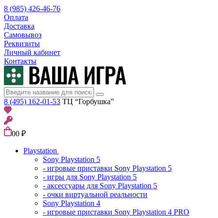
8 (985) 426-46-76
Оплата
Доставка
Самовывоз
Реквизиты
Личный кабинет
Контакты
8 (495) 162-01-53
ТЦ “Горбушка”
0
0 ₽
Playstation
Sony Playstation 5
- игровые приставки Sony Playstation 5
- игры для Sony Playstation 5
- аксессуары для Sony Playstation 5
- очки виртуальной реальности
Sony Playstation 4
- игровые приставки Sony Playstation 4 PRO