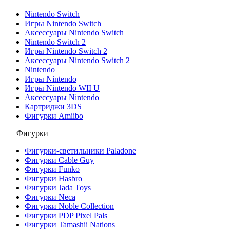
Nintendo Switch
Игры Nintendo Switch
Аксессуары Nintendo Switch
Nintendo Switch 2
Игры Nintendo Switch 2
Аксессуары Nintendo Switch 2
Nintendo
Игры Nintendo
Игры Nintendo WII U
Аксессуары Nintendo
Картриджи 3DS
Фигурки Amiibo
Фигурки
Фигурки-светильники Paladone
Фигурки Cable Guy
Фигурки Funko
Фигурки Hasbro
Фигурки Jada Toys
Фигурки Neca
Фигурки Noble Collection
Фигурки PDP Pixel Pals
Фигурки Tamashii Nations