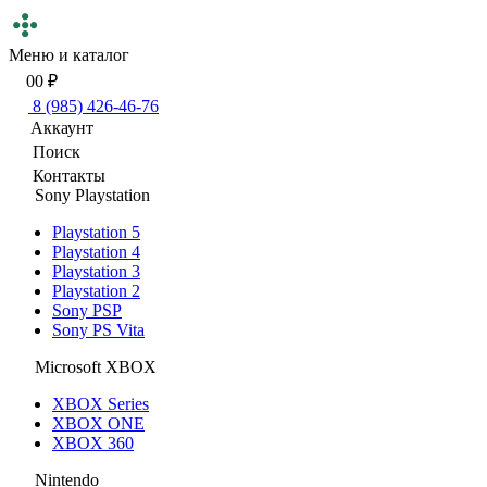
Меню и каталог
0
0 ₽
8 (985) 426-46-76
Аккаунт
Поиск
Контакты
Sony Playstation
Playstation 5
Playstation 4
Playstation 3
Playstation 2
Sony PSP
Sony PS Vita
Microsoft XBOX
XBOX Series
XBOX ONE
XBOX 360
Nintendo