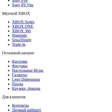
Sony PSP
Sony PS Vita
Microsoft XBOX
XBOX Series
XBOX ONE
XBOX 360
Nintendo
Sega/Dendy
Trade-In
Остальной каталог
Кастомы
Фигурки
Настольные Игры
Гаджеты
Lego Dimensions
Пазлы
Кружки, бокалы
Для клиентов
Контакты
Личный кабинет