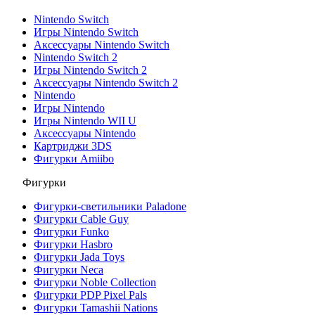
Nintendo Switch
Игры Nintendo Switch
Аксессуары Nintendo Switch
Nintendo Switch 2
Игры Nintendo Switch 2
Аксессуары Nintendo Switch 2
Nintendo
Игры Nintendo
Игры Nintendo WII U
Аксессуары Nintendo
Картриджи 3DS
Фигурки Amiibo
Фигурки
Фигурки-светильники Paladone
Фигурки Cable Guy
Фигурки Funko
Фигурки Hasbro
Фигурки Jada Toys
Фигурки Neca
Фигурки Noble Collection
Фигурки PDP Pixel Pals
Фигурки Tamashii Nations