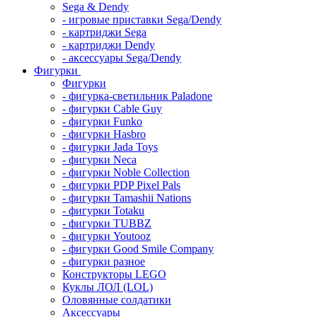
Sega & Dendy
- игровые приставки Sega/Dendy
- картриджи Sega
- картриджи Dendy
- аксессуары Sega/Dendy
Фигурки
Фигурки
- фигурка-светильник Paladone
- фигурки Cable Guy
- фигурки Funko
- фигурки Hasbro
- фигурки Jada Toys
- фигурки Neca
- фигурки Noble Collection
- фигурки PDP Pixel Pals
- фигурки Tamashii Nations
- фигурки Totaku
- фигурки TUBBZ
- фигурки Youtooz
- фигурки Good Smile Company
- фигурки разное
Конструкторы LEGO
Куклы ЛОЛ (LOL)
Оловянные солдатики
Аксессуары