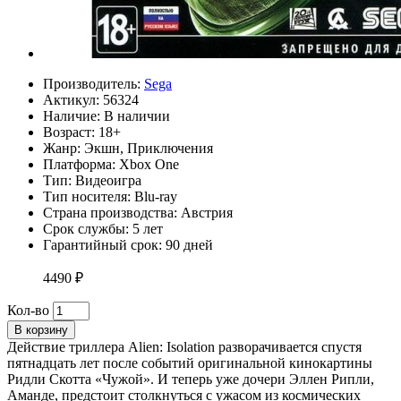
Производитель:
Sega
Актикул: 56324
Наличие:
В наличии
Возраст: 18+
Жанр: Экшн, Приключения
Платформа: Xbox One
Тип: Видеоигра
Тип носителя: Blu-ray
Страна производства: Австрия
Срок службы: 5 лет
Гарантийный срок: 90 дней
4490 ₽
Кол-во
В корзину
Действие триллера Alien: Isolation разворачивается спустя
пятнадцать лет после событий оригинальной кинокартины
Ридли Скотта «Чужой». И теперь уже дочери Эллен Рипли,
Аманде, предстоит столкнуться с ужасом из космических