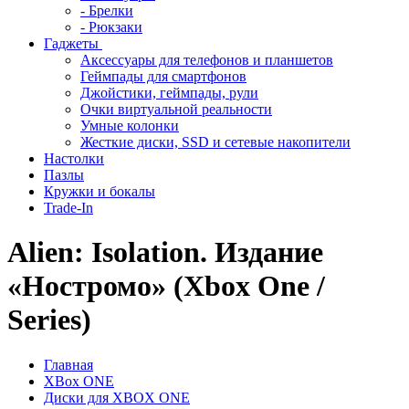
- Брелки
- Рюкзаки
Гаджеты
Аксессуары для телефонов и планшетов
Геймпады для смартфонов
Джойстики, геймпады, рули
Очки виртуальной реальности
Умные колонки
Жесткие диски, SSD и сетевые накопители
Настолки
Пазлы
Кружки и бокалы
Trade-In
Alien: Isolation. Издание
«Ностромо» (Xbox One /
Series)
Главная
XBox ONE
Диски для XBOX ONE