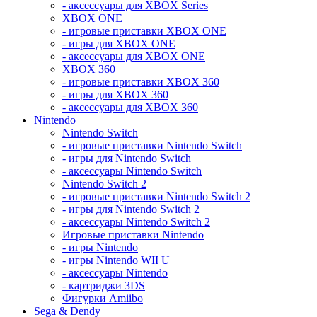
- аксессуары для XBOX Series
XBOX ONE
- игровые приставки XBOX ONE
- игры для XBOX ONE
- аксессуары для XBOX ONE
XBOX 360
- игровые приставки XBOX 360
- игры для XBOX 360
- аксессуары для XBOX 360
Nintendo
Nintendo Switch
- игровые приставки Nintendo Switch
- игры для Nintendo Switch
- аксессуары Nintendo Switch
Nintendo Switch 2
- игровые приставки Nintendo Switch 2
- игры для Nintendo Switch 2
- аксессуары Nintendo Switch 2
Игровые приставки Nintendo
- игры Nintendo
- игры Nintendo WII U
- аксессуары Nintendo
- картриджи 3DS
Фигурки Amiibo
Sega & Dendy