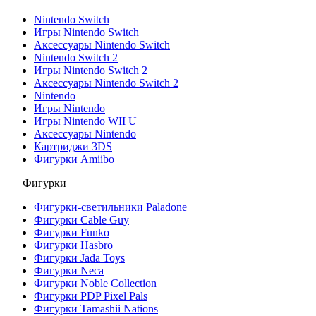
Nintendo Switch
Игры Nintendo Switch
Аксессуары Nintendo Switch
Nintendo Switch 2
Игры Nintendo Switch 2
Аксессуары Nintendo Switch 2
Nintendo
Игры Nintendo
Игры Nintendo WII U
Аксессуары Nintendo
Картриджи 3DS
Фигурки Amiibo
Фигурки
Фигурки-светильники Paladone
Фигурки Cable Guy
Фигурки Funko
Фигурки Hasbro
Фигурки Jada Toys
Фигурки Neca
Фигурки Noble Collection
Фигурки PDP Pixel Pals
Фигурки Tamashii Nations