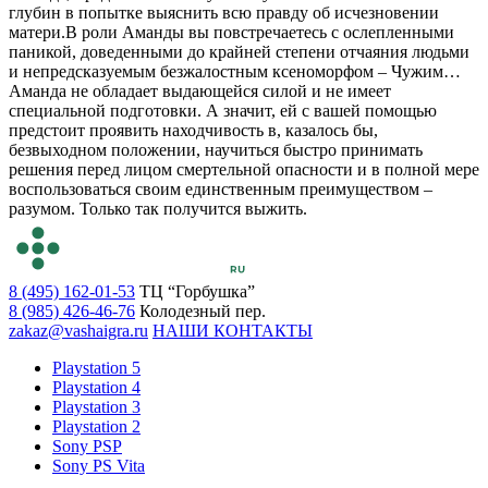
глубин в попытке выяснить всю правду об исчезновении
матери.В роли Аманды вы повстречаетесь с ослепленными
паникой, доведенными до крайней степени отчаяния людьми
и непредсказуемым безжалостным ксеноморфом – Чужим…
Аманда не обладает выдающейся силой и не имеет
специальной подготовки. А значит, ей с вашей помощью
предстоит проявить находчивость в, казалось бы,
безвыходном положении, научиться быстро принимать
решения перед лицом смертельной опасности и в полной мере
воспользоваться своим единственным преимуществом –
разумом. Только так получится выжить.
8 (495) 162-01-53
ТЦ “Горбушка”
8 (985) 426-46-76
Колодезный пер.
zakaz@vashaigra.ru
НАШИ КОНТАКТЫ
Playstation 5
Playstation 4
Playstation 3
Playstation 2
Sony PSP
Sony PS Vita