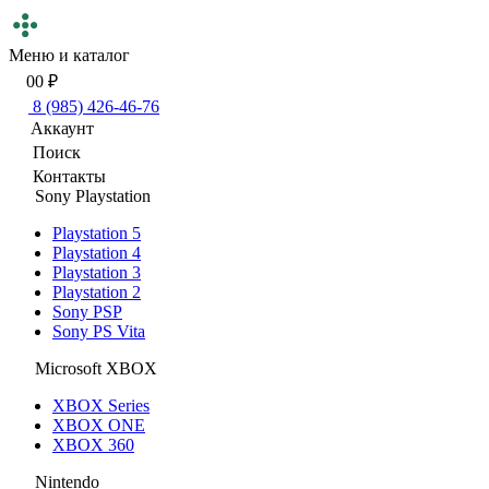
Меню и каталог
0
0 ₽
8 (985) 426-46-76
Аккаунт
Поиск
Контакты
Sony Playstation
Playstation 5
Playstation 4
Playstation 3
Playstation 2
Sony PSP
Sony PS Vita
Microsoft XBOX
XBOX Series
XBOX ONE
XBOX 360
Nintendo