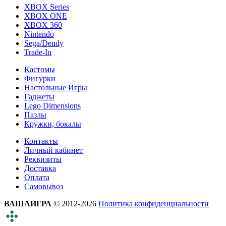
XBOX Series
XBOX ONE
XBOX 360
Nintendo
Sega/Dendy
Trade-In
Кастомы
Фигурки
Настольные Игры
Гаджеты
Lego Dimensions
Пазлы
Кружки, бокалы
Контакты
Личный кабинет
Реквизиты
Доставка
Оплата
Самовывоз
ВАШАИГРА
© 2012-2026
Политика конфиденциальности