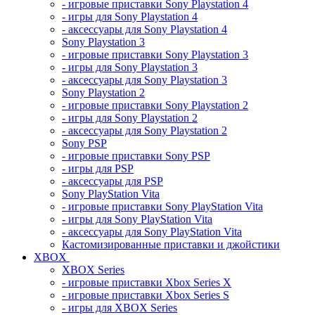
- игровые приставки Sony Playstation 4
- игры для Sony Playstation 4
- аксессуары для Sony Playstation 4
Sony Playstation 3
- игровые приставки Sony Playstation 3
- игры для Sony Playstation 3
- аксессуары для Sony Playstation 3
Sony Playstation 2
- игровые приставки Sony Playstation 2
- игры для Sony Playstation 2
- аксессуары для Sony Playstation 2
Sony PSP
- игровые приставки Sony PSP
- игры для PSP
- аксессуары для PSP
Sony PlayStation Vita
- игровые приставки Sony PlayStation Vita
- игры для Sony PlayStation Vita
- аксессуары для Sony PlayStation Vita
Кастомизированные приставки и джойстики
XBOX
XBOX Series
- игровые приставки Xbox Series X
- игровые приставки Xbox Series S
- игры для XBOX Series