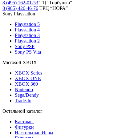
8 (495) 162-01-53
ТЦ “Горбушка”
8 (985) 426-46-76
ТРЦ “НОРА”
Sony Playstation
Playstation 5
Playstation 4
Playstation 3
Playstation 2
Sony PSP
Sony PS Vita
Microsoft XBOX
XBOX Series
XBOX ONE
XBOX 360
Nintendo
Sega/Dendy
Trade-In
Остальной каталог
Кастомы
Фигурки
Настольные Игры