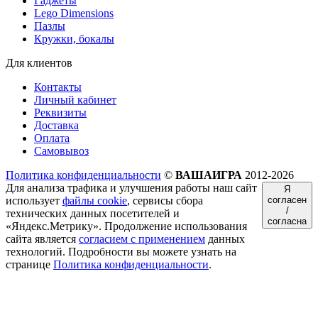
Гаджеты
Lego Dimensions
Пазлы
Кружки, бокалы
Для клиентов
Контакты
Личный кабинет
Реквизиты
Доставка
Оплата
Самовывоз
Политика конфиденциальности
©
ВАШАИГРА
2012-2026
Для анализа трафика и улучшения работы наш сайт
Я
использует
файлы cookie
, сервисы сбора
согласен
/
технических данных посетителей и
согласна
«Яндекс.Метрику». Продолжение использования
сайта является
согласием с применением
данных
технологий. Подробности вы можете узнать на
странице
Политика конфиденциальности
.