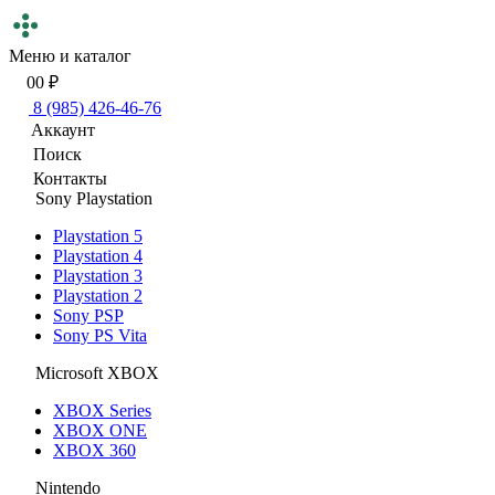
Меню и каталог
0
0 ₽
8 (985) 426-46-76
Аккаунт
Поиск
Контакты
Sony Playstation
Playstation 5
Playstation 4
Playstation 3
Playstation 2
Sony PSP
Sony PS Vita
Microsoft XBOX
XBOX Series
XBOX ONE
XBOX 360
Nintendo