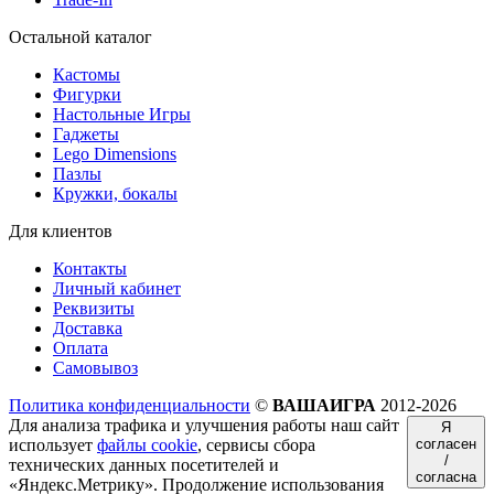
Остальной каталог
Кастомы
Фигурки
Настольные Игры
Гаджеты
Lego Dimensions
Пазлы
Кружки, бокалы
Для клиентов
Контакты
Личный кабинет
Реквизиты
Доставка
Оплата
Самовывоз
Политика конфиденциальности
©
ВАШАИГРА
2012-2026
Для анализа трафика и улучшения работы наш сайт
Я
использует
файлы cookie
, сервисы сбора
согласен
/
технических данных посетителей и
согласна
«Яндекс.Метрику». Продолжение использования