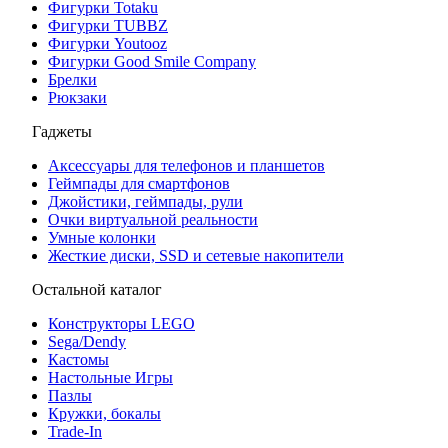
Фигурки Totaku
Фигурки TUBBZ
Фигурки Youtooz
Фигурки Good Smile Company
Брелки
Рюкзаки
Гаджеты
Аксессуары для телефонов и планшетов
Геймпады для смартфонов
Джойстики, геймпады, рули
Очки виртуальной реальности
Умные колонки
Жесткие диски, SSD и сетевые накопители
Остальной каталог
Конструкторы LEGO
Sega/Dendy
Кастомы
Настольные Игры
Пазлы
Кружки, бокалы
Trade-In