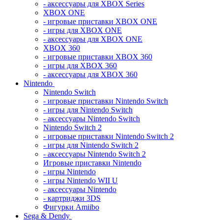
- аксессуары для XBOX Series
XBOX ONE
- игровые приставки XBOX ONE
- игры для XBOX ONE
- аксессуары для XBOX ONE
XBOX 360
- игровые приставки XBOX 360
- игры для XBOX 360
- аксессуары для XBOX 360
Nintendo
Nintendo Switch
- игровые приставки Nintendo Switch
- игры для Nintendo Switch
- аксессуары Nintendo Switch
Nintendo Switch 2
- игровые приставки Nintendo Switch 2
- игры для Nintendo Switch 2
- аксессуары Nintendo Switch 2
Игровые приставки Nintendo
- игры Nintendo
- игры Nintendo WII U
- аксессуары Nintendo
- картриджи 3DS
Фигурки Amiibo
Sega & Dendy