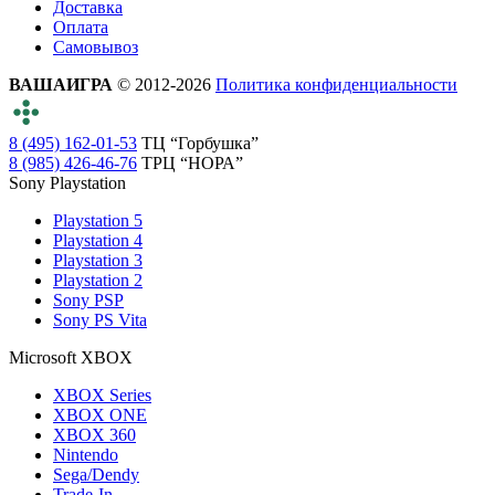
Доставка
Оплата
Самовывоз
ВАШАИГРА
© 2012-2026
Политика конфиденциальности
8 (495) 162-01-53
ТЦ “Горбушка”
8 (985) 426-46-76
ТРЦ “НОРА”
Sony Playstation
Playstation 5
Playstation 4
Playstation 3
Playstation 2
Sony PSP
Sony PS Vita
Microsoft XBOX
XBOX Series
XBOX ONE
XBOX 360
Nintendo
Sega/Dendy
Trade-In