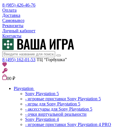
8 (985) 426-46-76
Оплата
Доставка
Самовывоз
Реквизиты
Личный кабинет
Контакты
8 (495) 162-01-53
ТЦ “Горбушка”
0
0 ₽
Playstation
Sony Playstation 5
- игровые приставки Sony Playstation 5
- игры для Sony Playstation 5
- аксессуары для Sony Playstation 5
- очки виртуальной реальности
Sony Playstation 4
- игровые приставки Sony Playstation 4 PRO