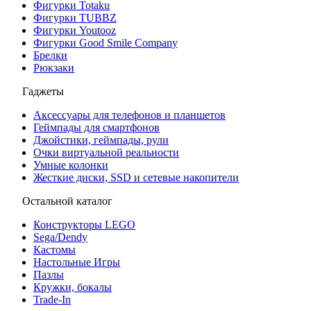
Фигурки Totaku
Фигурки TUBBZ
Фигурки Youtooz
Фигурки Good Smile Company
Брелки
Рюкзаки
Гаджеты
Аксессуары для телефонов и планшетов
Геймпады для смартфонов
Джойстики, геймпады, рули
Очки виртуальной реальности
Умные колонки
Жесткие диски, SSD и сетевые накопители
Остальной каталог
Конструкторы LEGO
Sega/Dendy
Кастомы
Настольные Игры
Пазлы
Кружки, бокалы
Trade-In