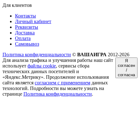
Для клиентов
Контакты
Личный кабинет
Реквизиты
Доставка
Оплата
Самовывоз
Политика конфиденциальности
©
ВАШАИГРА
2012-2026
Для анализа трафика и улучшения работы наш сайт
Я
использует
файлы cookie
, сервисы сбора
согласен
/
технических данных посетителей и
согласна
«Яндекс.Метрику». Продолжение использования
сайта является
согласием с применением
данных
технологий. Подробности вы можете узнать на
странице
Политика конфиденциальности
.