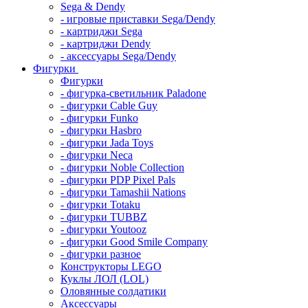
Sega & Dendy
- игровые приставки Sega/Dendy
- картриджи Sega
- картриджи Dendy
- аксессуары Sega/Dendy
Фигурки
Фигурки
- фигурка-светильник Paladone
- фигурки Cable Guy
- фигурки Funko
- фигурки Hasbro
- фигурки Jada Toys
- фигурки Neca
- фигурки Noble Collection
- фигурки PDP Pixel Pals
- фигурки Tamashii Nations
- фигурки Totaku
- фигурки TUBBZ
- фигурки Youtooz
- фигурки Good Smile Company
- фигурки разное
Конструкторы LEGO
Куклы ЛОЛ (LOL)
Оловянные солдатики
Аксессуары