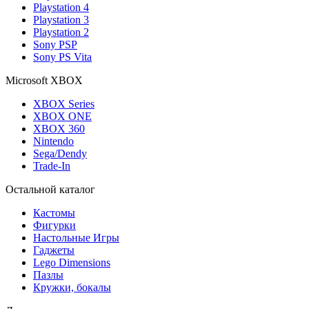
Playstation 4
Playstation 3
Playstation 2
Sony PSP
Sony PS Vita
Microsoft XBOX
XBOX Series
XBOX ONE
XBOX 360
Nintendo
Sega/Dendy
Trade-In
Остальной каталог
Кастомы
Фигурки
Настольные Игры
Гаджеты
Lego Dimensions
Пазлы
Кружки, бокалы