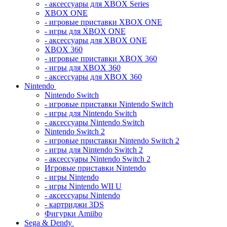
- аксессуары для XBOX Series
XBOX ONE
- игровые приставки XBOX ONE
- игры для XBOX ONE
- аксессуары для XBOX ONE
XBOX 360
- игровые приставки XBOX 360
- игры для XBOX 360
- аксессуары для XBOX 360
Nintendo
Nintendo Switch
- игровые приставки Nintendo Switch
- игры для Nintendo Switch
- аксессуары Nintendo Switch
Nintendo Switch 2
- игровые приставки Nintendo Switch 2
- игры для Nintendo Switch 2
- аксессуары Nintendo Switch 2
Игровые приставки Nintendo
- игры Nintendo
- игры Nintendo WII U
- аксессуары Nintendo
- картриджи 3DS
Фигурки Amiibo
Sega & Dendy