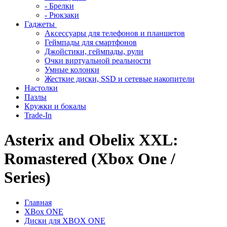
- Брелки
- Рюкзаки
Гаджеты
Аксессуары для телефонов и планшетов
Геймпады для смартфонов
Джойстики, геймпады, рули
Очки виртуальной реальности
Умные колонки
Жесткие диски, SSD и сетевые накопители
Настолки
Пазлы
Кружки и бокалы
Trade-In
Asterix and Obelix XXL:
Romastered (Xbox One /
Series)
Главная
XBox ONE
Диски для XBOX ONE