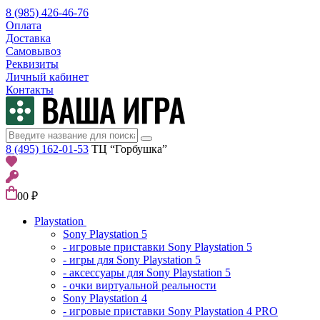
8 (985) 426-46-76
Оплата
Доставка
Самовывоз
Реквизиты
Личный кабинет
Контакты
8 (495) 162-01-53
ТЦ “Горбушка”
0
0 ₽
Playstation
Sony Playstation 5
- игровые приставки Sony Playstation 5
- игры для Sony Playstation 5
- аксессуары для Sony Playstation 5
- очки виртуальной реальности
Sony Playstation 4
- игровые приставки Sony Playstation 4 PRO