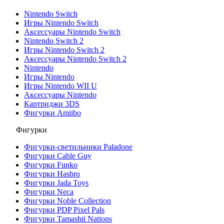
Nintendo Switch
Игры Nintendo Switch
Аксессуары Nintendo Switch
Nintendo Switch 2
Игры Nintendo Switch 2
Аксессуары Nintendo Switch 2
Nintendo
Игры Nintendo
Игры Nintendo WII U
Аксессуары Nintendo
Картриджи 3DS
Фигурки Amiibo
Фигурки
Фигурки-светильники Paladone
Фигурки Cable Guy
Фигурки Funko
Фигурки Hasbro
Фигурки Jada Toys
Фигурки Neca
Фигурки Noble Collection
Фигурки PDP Pixel Pals
Фигурки Tamashii Nations