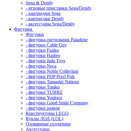
Sega & Dendy
- игровые приставки Sega/Dendy
- картриджи Sega
- картриджи Dendy
- аксессуары Sega/Dendy
Фигурки
Фигурки
- фигурка-светильник Paladone
- фигурки Cable Guy
- фигурки Funko
- фигурки Hasbro
- фигурки Jada Toys
- фигурки Neca
- фигурки Noble Collection
- фигурки PDP Pixel Pals
- фигурки Tamashii Nations
- фигурки Totaku
- фигурки TUBBZ
- фигурки Youtooz
- фигурки Good Smile Company
- фигурки разное
Конструкторы LEGO
Куклы ЛОЛ (LOL)
Оловянные солдатики
Аксессуары