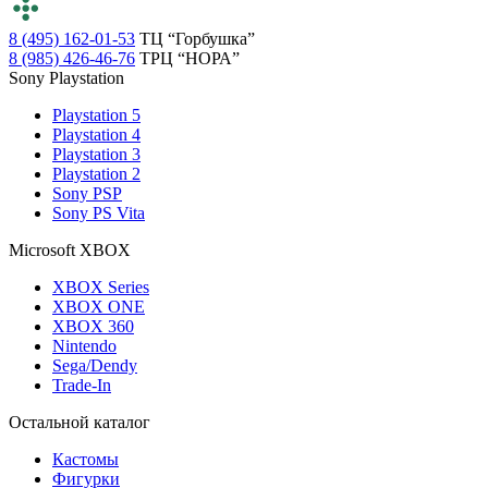
8 (495) 162-01-53
ТЦ “Горбушка”
8 (985) 426-46-76
ТРЦ “НОРА”
Sony Playstation
Playstation 5
Playstation 4
Playstation 3
Playstation 2
Sony PSP
Sony PS Vita
Microsoft XBOX
XBOX Series
XBOX ONE
XBOX 360
Nintendo
Sega/Dendy
Trade-In
Остальной каталог
Кастомы
Фигурки