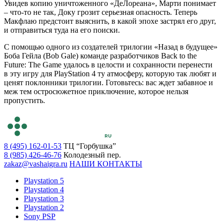
Увидев копию уничтоженного «ДеЛореана», Марти понимает
– что-то не так, Доку грозит серьезная опасность. Теперь
Макфлаю предстоит выяснить, в какой эпохе застрял его друг,
и отправиться туда на его поиски.
С помощью одного из создателей трилогии «Назад в будущее»
Боба Гейла (Bob Gale) команде разработчиков Back to the
Future: The Game удалось в целости и сохранности перенести
в эту игру для PlayStation 4 ту атмосферу, которую так любят и
ценят поклонники трилогии. Готовьтесь: вас ждет забавное и
меж тем остросюжетное приключение, которое нельзя
пропустить.
8 (495) 162-01-53
ТЦ “Горбушка”
8 (985) 426-46-76
Колодезный пер.
zakaz@vashaigra.ru
НАШИ КОНТАКТЫ
Playstation 5
Playstation 4
Playstation 3
Playstation 2
Sony PSP