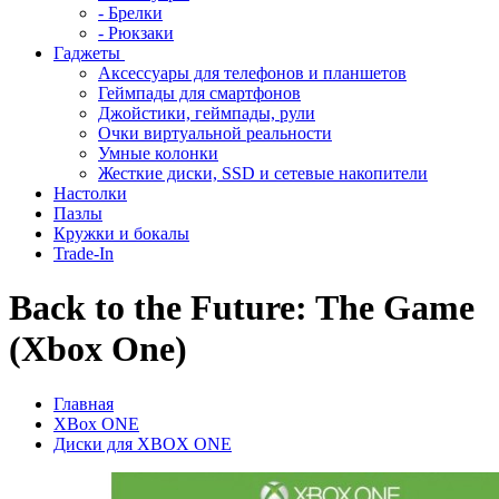
- Брелки
- Рюкзаки
Гаджеты
Аксессуары для телефонов и планшетов
Геймпады для смартфонов
Джойстики, геймпады, рули
Очки виртуальной реальности
Умные колонки
Жесткие диски, SSD и сетевые накопители
Настолки
Пазлы
Кружки и бокалы
Trade-In
Back to the Future: The Game
(Xbox One)
Главная
XBox ONE
Диски для XBOX ONE