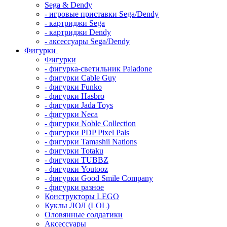
Sega & Dendy
- игровые приставки Sega/Dendy
- картриджи Sega
- картриджи Dendy
- аксессуары Sega/Dendy
Фигурки
Фигурки
- фигурка-светильник Paladone
- фигурки Cable Guy
- фигурки Funko
- фигурки Hasbro
- фигурки Jada Toys
- фигурки Neca
- фигурки Noble Collection
- фигурки PDP Pixel Pals
- фигурки Tamashii Nations
- фигурки Totaku
- фигурки TUBBZ
- фигурки Youtooz
- фигурки Good Smile Company
- фигурки разное
Конструкторы LEGO
Куклы ЛОЛ (LOL)
Оловянные солдатики
Аксессуары