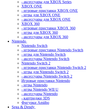
- аксессуары для XBOX Series
XBOX ONE
- игровые приставки XBOX ONE
- игры для XBOX ONE
- аксессуары для XBOX ONE
XBOX 360
- игровые приставки XBOX 360
- игры для XBOX 360
- аксессуары для XBOX 360
Nintendo
Nintendo Switch
- игровые приставки Nintendo Switch
- игры для Nintendo Switch
- аксессуары Nintendo Switch
Nintendo Switch 2
- игровые приставки Nintendo Switch 2
- игры для Nintendo Switch 2
- аксессуары Nintendo Switch 2
Игровые приставки Nintendo
- игры Nintendo
- игры Nintendo WII U
- аксессуары Nintendo
- картриджи 3DS
Фигурки Amiibo
Sega & Dendy