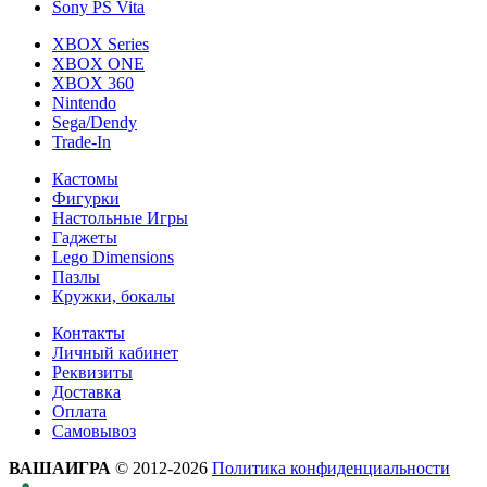
Sony PS Vita
XBOX Series
XBOX ONE
XBOX 360
Nintendo
Sega/Dendy
Trade-In
Кастомы
Фигурки
Настольные Игры
Гаджеты
Lego Dimensions
Пазлы
Кружки, бокалы
Контакты
Личный кабинет
Реквизиты
Доставка
Оплата
Самовывоз
ВАШАИГРА
© 2012-2026
Политика конфиденциальности